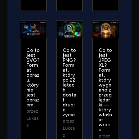
Co to
Co to
Co to
jest
jest
jest
SVG?
PNG?
JPEG
Form
Form
XL?
at
at,
Form
obraz
który
at,
u,
po 22
który
który
latac
wygn
nie
h
ano z
jest
dosta
przeg
obraz
ł
lądar
em
drugi
ki — i
e
który
przez
życie
właśn
Łukas
ie
przez
wrac
z
Łukas
a
z
przez