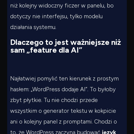
Czego
szukasz?
niż kolejny widoczny ficzer w panelu, bo
Powiedz czym się zajmujesz — pokażę co warto
dotyczy nie interfejsu, tylko modelu
przeczytać.
działania systemu.
Dlaczego to jest ważniejsze niż
sam „feature dla AI”
Najłatwiej pomylić ten kierunek z prostym
hasłem: „WordPress dodaje AI”. To byłoby
zbyt płytkie. Tu nie chodzi przede
wszystkim o generator tekstu w kokpicie
ani o kolejny panel z promptami. Chodzi o
to, że WordPress zaczyna budować
język