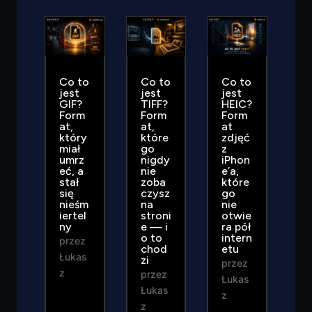
Co to
Co to
Co to
jest
jest
jest
GIF?
TIFF?
HEIC?
Form
Form
Form
at,
at,
at
który
które
zdjęć
miał
go
z
umrz
nigdy
iPhon
eć, a
nie
e’a,
stał
zoba
które
się
czysz
go
nieśm
na
nie
iertel
stroni
otwie
ny
e — i
ra pół
o to
intern
przez
chod
etu
Łukas
zi
przez
z
przez
Łukas
Łukas
z
z