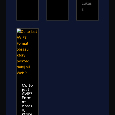
Łukas
z
Co to
jest
AVIF?
Form
at
obraz
u,
który