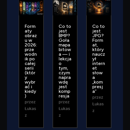
Form
Co to
Co to
aty
jest
jest
obraz
BMP?
JPG?
u w
Goła
Form
2026:
mapa
at,
prze
bitow
który
wodn
a — i
naucz
ik po
lekcja
ył
całej
o
intern
serii
tym,
et
(któr
czym
słow
y
napra
a
wybr
wdę
„kom
ać i
jest
presj
kiedy
komp
a”
)
resja
przez
przez
przez
Łukas
Łukas
Łukas
z
z
z