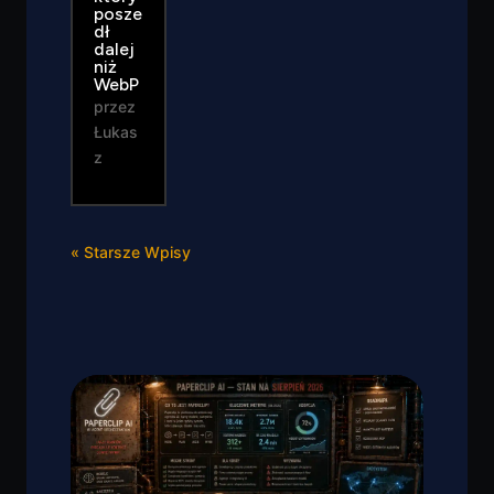
posze
dł
dalej
niż
WebP
przez
Łukas
z
« Starsze Wpisy