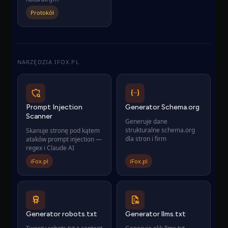
Protokół
NARZĘDZIA IFOX.PL
Prompt Injection
Generator Schema.org
Scanner
Generuje dane
strukturalne schema.org
Skanuje stronę pod kątem
dla stron i firm
ataków prompt injection —
regex i Claude AI
iFox.pl
iFox.pl
Generator robots.txt
Generator llms.txt