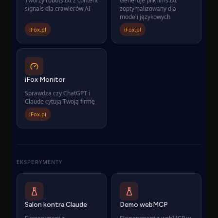
Tworzy robots.txt z content
Generuje plik llms.txt
signals dla crawlerów AI
zoptymalizowany dla
modeli językowych
iFox.pl
iFox.pl
iFox Monitor
Sprawdza czy ChatGPT i
Claude cytują Twoją firmę
iFox.pl
EKSPERYMENTY
Salon kontra Claude
Demo webMCP