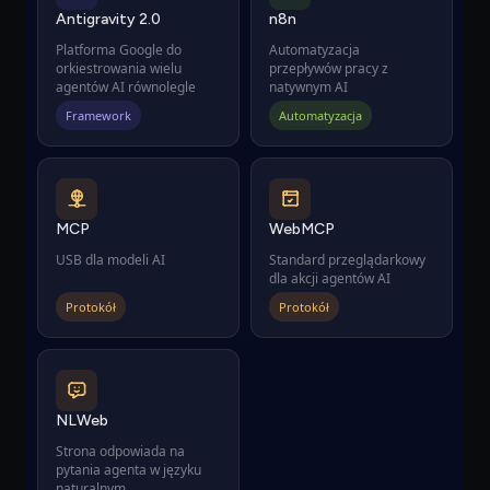
Antigravity 2.0
n8n
Platforma Google do
Automatyzacja
orkiestrowania wielu
przepływów pracy z
agentów AI równolegle
natywnym AI
Framework
Automatyzacja
MCP
WebMCP
USB dla modeli AI
Standard przeglądarkowy
dla akcji agentów AI
Protokół
Protokół
NLWeb
Strona odpowiada na
pytania agenta w języku
naturalnym