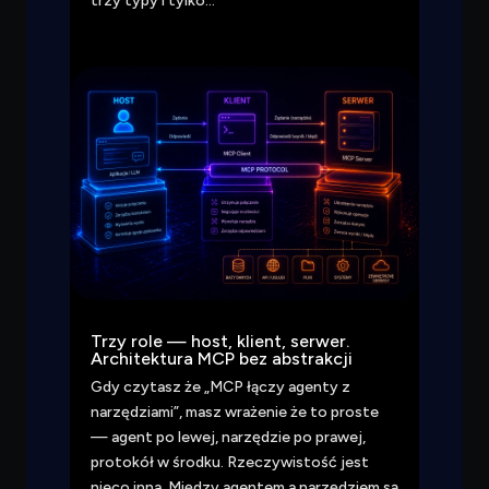
trzy typy i tylko…
Trzy role — host, klient, serwer.
Architektura MCP bez abstrakcji
Gdy czytasz że „MCP łączy agenty z
narzędziami”, masz wrażenie że to proste
— agent po lewej, narzędzie po prawej,
protokół w środku. Rzeczywistość jest
nieco inna. Między agentem a narzędziem są