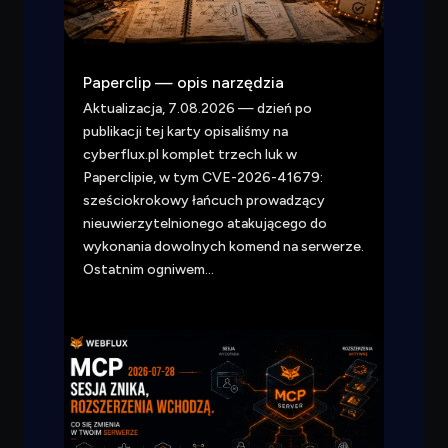
Czego
szukasz?
Powiedz czym się zajmujesz — pokażę co warto
przeczytać.
Paperclip — opis narzędzia
Aktualizacja, 7.08.2026 — dzień po
publikacji tej karty opisaliśmy na
cyberflux.pl komplet trzech luk w
Paperclipie, w tym CVE-2026-41679:
sześciokrokowy łańcuch prowadzący
nieuwierzytelnionego atakującego do
wykonania dowolnych komend na serwerze.
Ostatnim ogniwem…