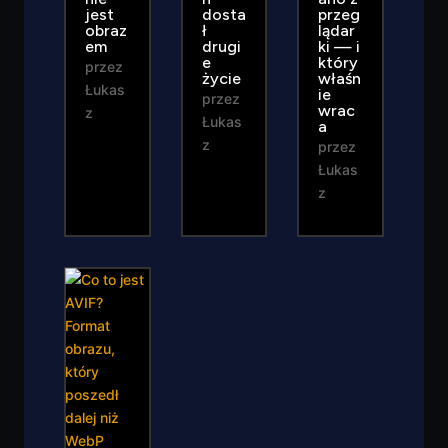
jest
dosta
przeg
obraz
ł
lądar
em
drugi
ki — i
e
który
przez
życie
właśn
Łukas
ie
przez
wrac
z
Łukas
a
z
przez
Łukas
z