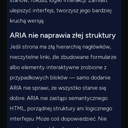
stanów, fokusu, logiki interakcji. Zamiast
Czego
szukasz?
ulepszyć interfejs, tworzysz jego bardziej
Powiedz czym się zajmujesz — pokażę co warto
przeczytać.
kruchą wersję.
ARIA nie naprawia złej struktury
Jeśli strona ma złą hierarchię nagłówków,
nieczytelne linki, źle zbudowane formularze
albo elementy interaktywne zrobione z
przypadkowych bloków — samo dodanie
ARIA nie sprawi, że wszystko stanie się
dobre. ARIA nie zastąpi semantycznego
HTML, porządnej struktury ani logicznego
interfejsu. Może coś dopowiedzieć. Nie