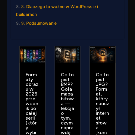
Dlaczego to ważne w WordPressie i
builderach
Podsumowanie
Form
Co to
Co to
aty
jest
jest
obraz
BMP?
JPG?
u w
Goła
Form
2026:
mapa
at,
prze
bitow
który
wodn
a — i
naucz
ik po
lekcja
ył
całej
o
intern
serii
tym,
et
(któr
czym
słow
y
napra
a
wybr
wdę
„kom