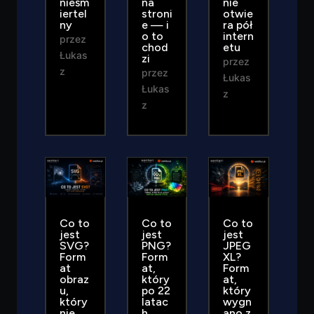
nieśm
na
nie
iertel
stroni
otwie
ny
e — i
ra pół
o to
intern
przez
chod
etu
Łukas
zi
przez
z
przez
Łukas
Łukas
z
z
Co to
Co to
Co to
jest
jest
jest
SVG?
PNG?
JPEG
Form
Form
XL?
at
at,
Form
obraz
który
at,
u,
po 22
który
który
latac
wygn
nie
h
ano z