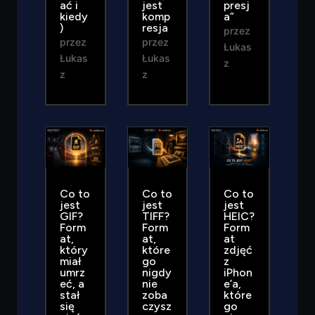
ać i
jest
presj
kiedy
komp
a”
)
resja
przez
przez
przez
Łukas
Łukas
Łukas
z
z
z
Co to
Co to
Co to
jest
jest
jest
GIF?
TIFF?
HEIC?
Form
Form
Form
at,
at,
at
który
które
zdjęć
miał
go
z
umrz
nigdy
iPhon
eć, a
nie
e’a,
stał
zoba
które
się
czysz
go