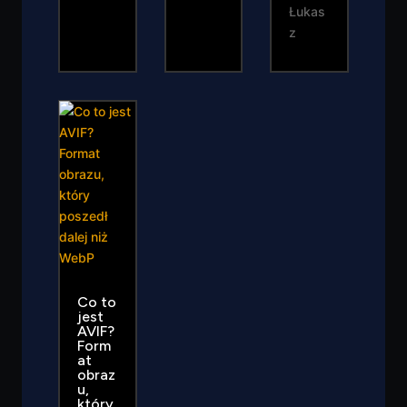
Łukas
z
Co to
jest
AVIF?
Form
at
obraz
u,
który