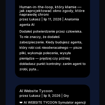
Human-in-the-loop, który kłamie —
jak zaprojektować okno zgody, które
naprawdę chroni
przez
Łukasz
|
lip 11, 2026
|
Anatomia
agenta AI
Dodałeś potwierdzenie przez człowieka.
To nie znaczy, że dodałeś
zabezpieczenie. Kiedy budujesz agenta,
który robi coś nieodwracalnego — pisze
pliki, wykonuje polecenia, wysyła
pieniądze — prędzej czy później
dokładasz punkt kontrolny: zanim agent to
zrobi, pyta...
AI Website Tycoon
przez
Łukasz
|
lip 9, 2026
|
Gry
👑 AI WEBSITE TYCOON Symulator agencji