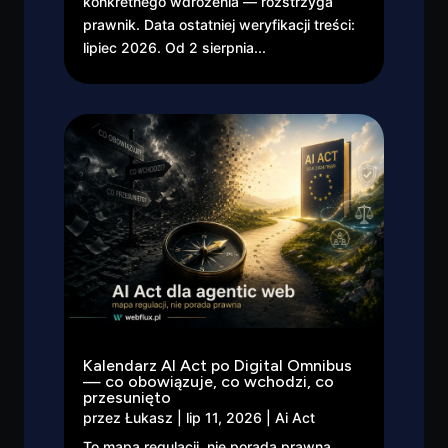
konkretnego wdrożenia — rozstrzyga
prawnik. Data ostatniej weryfikacji treści:
lipiec 2026. Od 2 sierpnia...
Kalendarz AI Act po Digital Omnibus
— co obowiązuje, co wchodzi, co
przesunięto
przez
Łukasz
|
lip 11, 2026
|
Ai Act
To mapa regulacji, nie porada prawna.