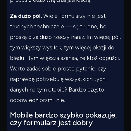
Czego
szukasz?
Powiedz czym się zajmujesz — pokażę co warto
Za dużo pól.
Wiele formularzy nie jest
przeczytać.
trudnych technicznie — są trudne, bo
proszą o za dużo rzeczy naraz. Im więcej pól,
tym większy wysiłek, tym więcej okazji do
błędu i tym większa szansa, że ktoś odpuści.
Warto zadać sobie proste pytanie: czy
naprawdę potrzebuję wszystkich tych
danych na tym etapie? Bardzo często
odpowiedź brzmi: nie.
Mobile bardzo szybko pokazuje,
czy formularz jest dobry