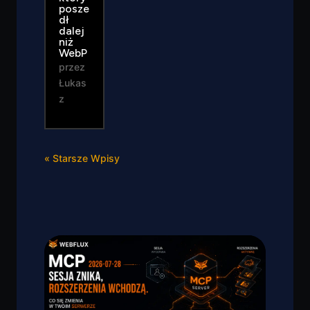
posze
dł
dalej
niż
WebP
przez
Łukas
z
« Starsze Wpisy