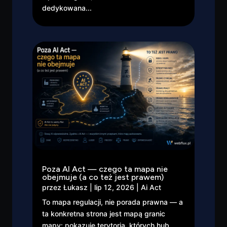
dedykowana...
Poza AI Act — czego ta mapa nie
obejmuje (a co też jest prawem)
przez
Łukasz
|
lip 12, 2026
|
Ai Act
To mapa regulacji, nie porada prawna — a
ta konkretna strona jest mapą granic
mapy: pokazuje terytoria, których hub