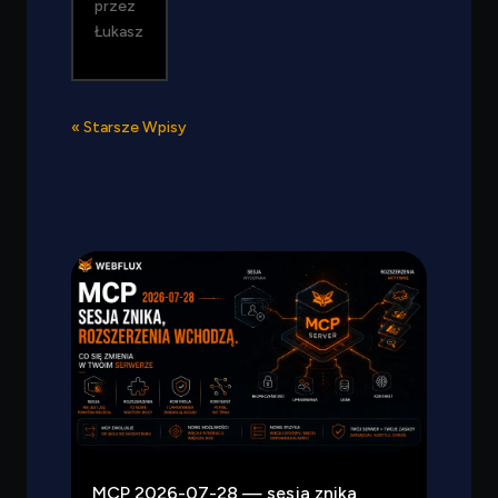
przez
Łukasz
« Starsze Wpisy
MCP 2026-07-28 — sesja znika,