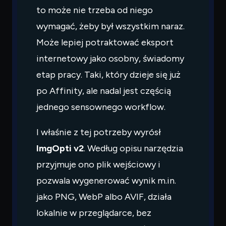
Czego
szukasz?
to może nie trzeba od niego
Powiedz czym się zajmujesz — pokażę co warto
wymagać, żeby był wszystkim naraz.
przeczytać.
Może lepiej potraktować eksport
internetowy jako osobny, świadomy
etap pracy. Taki, który dzieje się już
po Affinity, ale nadal jest częścią
jednego sensownego workflow.
I właśnie z tej potrzeby wyrósł
ImgOpti v2
. Według opisu narzędzia
przyjmuje ono plik wejściowy i
pozwala wygenerować wynik m.in.
jako PNG, WebP albo AVIF, działa
lokalnie w przeglądarce, bez