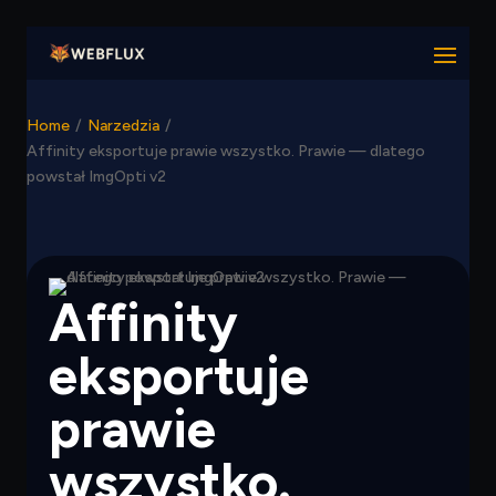
Home
/
Narzedzia
/
Affinity eksportuje prawie wszystko. Prawie — dlatego
powstał ImgOpti v2
Affinity
eksportuje
prawie
wszystko.