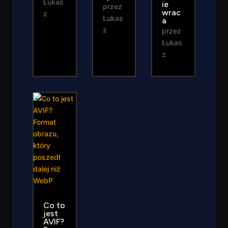
Łukas
ie
przez
wrac
z
Łukas
a
z
przez
Łukas
z
Co to
jest
AVIF?