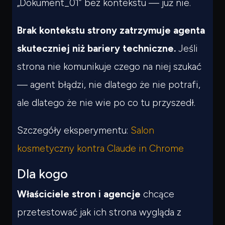
„Dokument_01” bez kontekstu — już nie.
Brak kontekstu strony zatrzymuje agenta
skuteczniej niż bariery techniczne.
Jeśli
strona nie komunikuje czego na niej szukać
— agent błądzi, nie dlatego że nie potrafi,
ale dlatego że nie wie po co tu przyszedł.
Szczegóły eksperymentu:
Salon
kosmetyczny kontra Claude in Chrome
Dla kogo
Czego
szukasz?
Właściciele stron i agencje
chcące
Powiedz czym się zajmujesz — pokażę co warto
przeczytać.
przetestować jak ich strona wygląda z