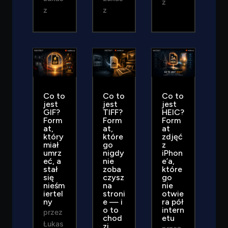
z
z
z
Co to
Co to
Co to
jest
jest
jest
GIF?
TIFF?
HEIC?
Form
Form
Form
at,
at,
at
który
które
zdjęć
miał
go
z
umrz
nigdy
iPhon
eć, a
nie
e’a,
stał
zoba
które
się
czysz
go
nieśm
na
nie
iertel
stroni
otwie
ny
e — i
ra pół
o to
intern
przez
chod
etu
Łukas
zi