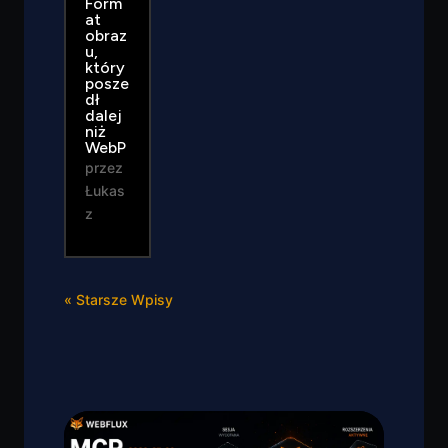
Form
at
obraz
u,
który
posze
dł
dalej
niż
WebP
przez
Łukas
z
« Starsze Wpisy