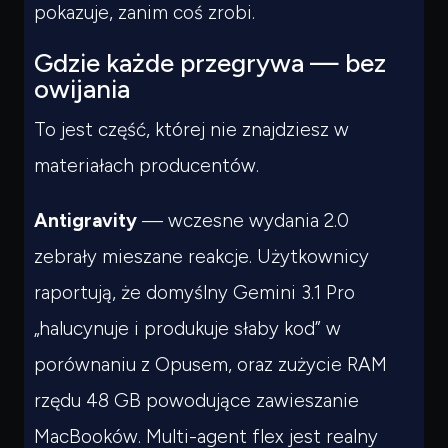
Czego
szukasz?
pokazuje, zanim coś zrobi.
Powiedz czym się zajmujesz — pokażę co warto
Gdzie każde przegrywa — bez
przeczytać.
owijania
To jest część, której nie znajdziesz w
materiałach producentów.
Antigravity
— wczesne wydania 2.0
zebrały mieszane reakcje. Użytkownicy
raportują, że domyślny Gemini 3.1 Pro
„halucynuje i produkuje słaby kod” w
porównaniu z Opusem, oraz zużycie RAM
rzędu 48 GB powodujące zawieszanie
MacBooków. Multi-agent flex jest realny