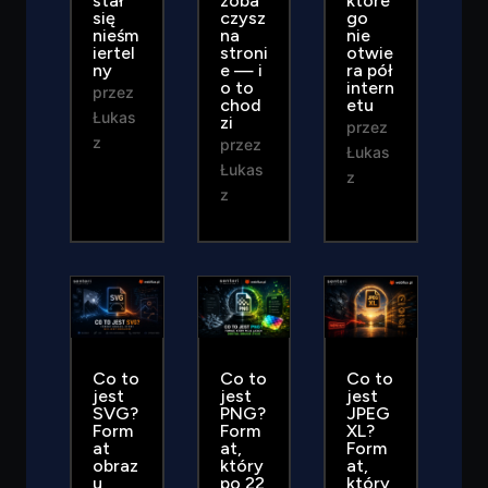
stał
zoba
które
się
czysz
go
nieśm
na
nie
iertel
stroni
otwie
ny
e — i
ra pół
o to
intern
przez
chod
etu
Łukas
zi
przez
z
przez
Łukas
Łukas
z
z
Co to
Co to
Co to
jest
jest
jest
SVG?
PNG?
JPEG
Form
Form
XL?
at
at,
Form
obraz
który
at,
u,
po 22
który