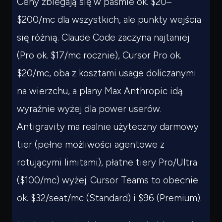
Ceny zbiegają się w paśmie ok. $20–
$200/mc dla wszystkich, ale punkty wejścia
się różnią. Claude Code zaczyna najtaniej
(Pro ok. $17/mc rocznie), Cursor Pro ok.
$20/mc, oba z kosztami usage doliczanymi
na wierzchu, a plany Max Anthropic idą
wyraźnie wyżej dla power userów.
Antigravity ma realnie użyteczny darmowy
tier (pełne możliwości agentowe z
rotującymi limitami), płatne tiery Pro/Ultra
($100/mc) wyżej. Cursor Teams to obecnie
ok. $32/seat/mc (Standard) i $96 (Premium).