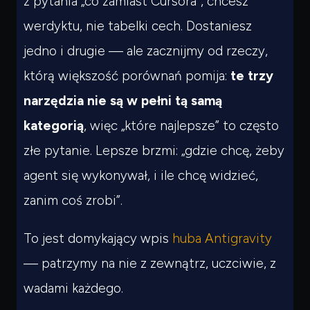
z pytania „co zamiast Cursora”, chcesz
werdyktu, nie tabelki cech. Dostaniesz
jedno i drugie — ale zacznijmy od rzeczy,
którą większość porównań pomija:
te trzy
narzędzia nie są w pełni tą samą
kategorią
, więc „które najlepsze” to często
złe pytanie. Lepsze brzmi: „gdzie chcę, żeby
agent się wykonywał, i ile chcę widzieć,
zanim coś zrobi”.
To jest domykający wpis
huba Antigravity
— patrzymy na nie z zewnątrz, uczciwie, z
wadami każdego.