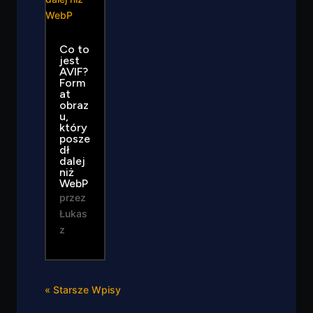
Co to
jest
AVIF?
Form
at
obraz
u,
który
posze
dł
dalej
niż
WebP
przez
Łukas
z
« Starsze Wpisy