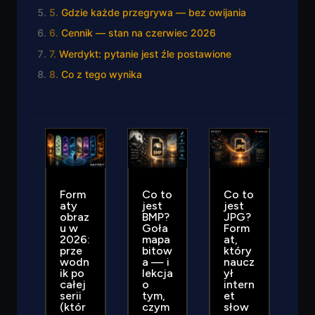
Gdzie każde przegrywa — bez owijania
Cennik — stan na czerwiec 2026
Werdykt: pytanie jest źle postawione
Co z tego wynika
Form
Co to
Co to
aty
jest
jest
obraz
BMP?
JPG?
u w
Goła
Form
2026:
mapa
at,
prze
bitow
który
wodn
a — i
naucz
ik po
lekcja
ył
całej
o
intern
serii
tym,
et
(któr
czym
słow