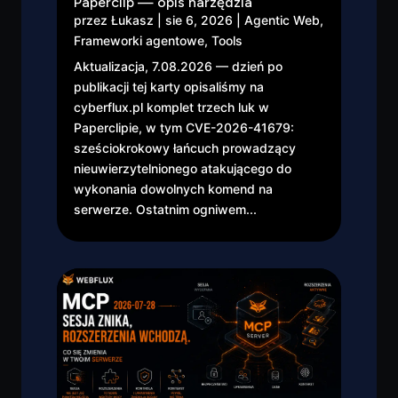
Paperclip — opis narzędzia
przez
Łukasz
|
sie 6, 2026
|
Agentic Web
,
Frameworki agentowe
,
Tools
Aktualizacja, 7.08.2026 — dzień po
publikacji tej karty opisaliśmy na
cyberflux.pl komplet trzech luk w
Paperclipie, w tym CVE-2026-41679:
sześciokrokowy łańcuch prowadzący
nieuwierzytelnionego atakującego do
wykonania dowolnych komend na
serwerze. Ostatnim ogniwem...