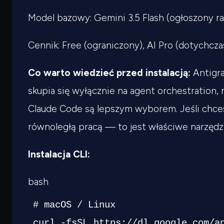
Model bazowy: Gemini 3.5 Flash (ogłoszony ra
Cennik: Free (ograniczony), AI Pro (dotychcz
Co warto wiedzieć przed instalacją:
Antigra
skupia się wyłącznie na agent orchestration, n
Claude Code są lepszym wyborem. Jeśli chce
równoległą pracą — to jest właściwe narzędz
Instalacja CLI:
bash
# macOS / Linux
curl
 -fsSL https://dl.google.com/a