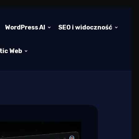
WordPress AI
SEO i widoczność
tic Web