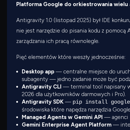
Platforma Google do orkiestrowania wielu
Antigravity 1.0 (listopad 2025) był IDE konkur
nie jest narzędzie do pisania kodu z pomocą 
zarządzania ich pracą równolegle.
Pięć elementów które weszły jednocześnie:
Desktop app
— centralne miejsce do uruch
subagenty — jedno zadanie może być podzi
Antigravity CLI
— terminal tool napisany w
2026 dla użytkowników darmowych i Pro).
Antigravity SDK
—
pip install googl
środowiska które napędza narzędzia Google
Managed Agents w Gemini API
— agenci h
Gemini Enterprise Agent Platform
— integ