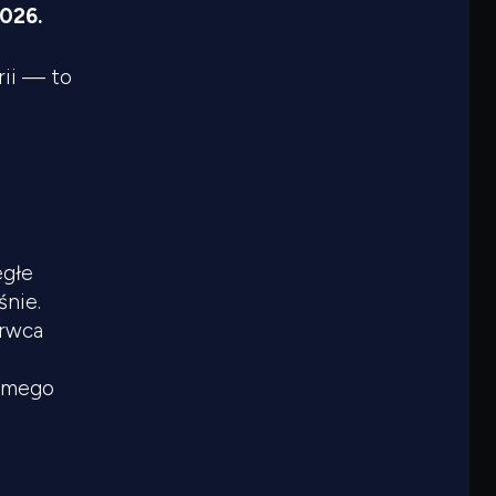
026.
rii — to
egłe
śnie.
erwca
samego