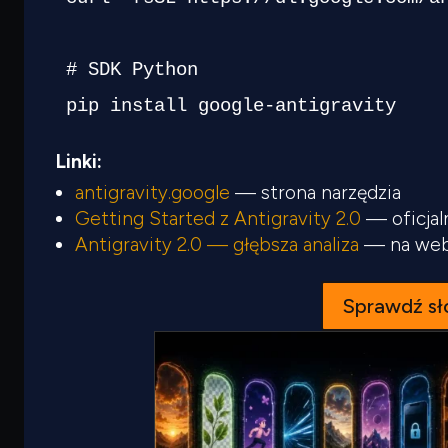
# SDK Python
pip 
install
 google-antigravity
Linki:
antigravity.google
— strona narzędzia
Getting Started z Antigravity 2.0
— oficjal
Antigravity 2.0 — głębsza analiza
— na webf
Sprawdź sł