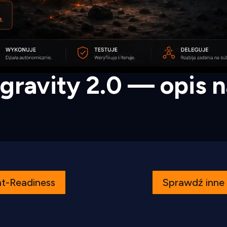
gravity 2.0 — opis n
nt-Readiness
Sprawdź inne 