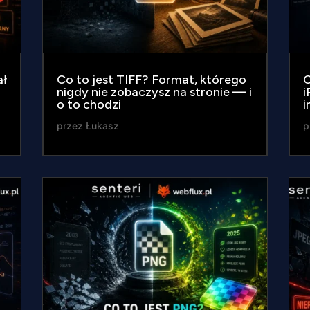
ał
Co to jest TIFF? Format, którego
C
nigdy nie zobaczysz na stronie — i
i
o to chodzi
i
przez
Łukasz
p