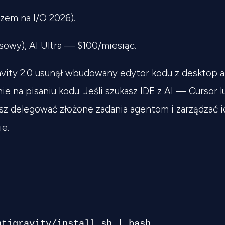
zem na I/O 2026).
asowy), AI Ultra — $100/miesiąc.
vity 2.0 usunął wbudowany edytor kodu z desktop
ie na pisaniu kodu. Jeśli szukasz IDE z AI — Cursor l
sz delegować złożone zadania agentom i zarządzać i
ie.
ntigravity/install.sh 
|
bash