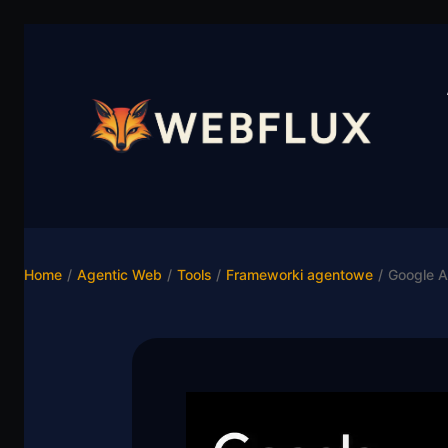
Home
/
Agentic Web
/
Tools
/
Frameworki agentowe
/
Google A