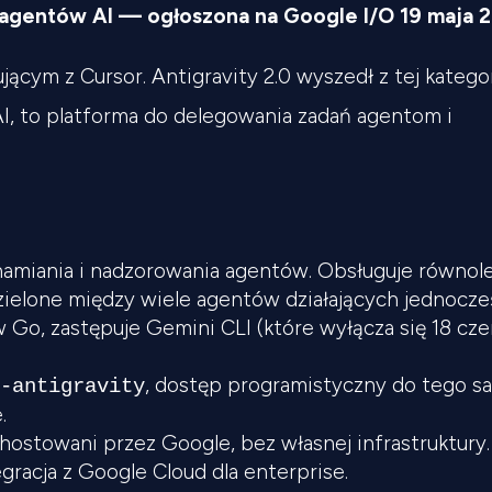
 agentów AI — ogłoszona na Google I/O 19 maja 2
ującym z Cursor. Antigravity 2.0 wyszedł z tej katego
AI, to platforma do delegowania zadań agentom i
amiania i nadzorowania agentów. Obsługuje równol
elone między wiele agentów działających jednocze
 Go, zastępuje Gemini CLI (które wyłącza się 18 cz
, dostęp programistyczny do tego 
e-antigravity
.
ostowani przez Google, bez własnej infrastruktury.
racja z Google Cloud dla enterprise.