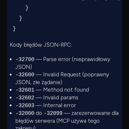
}
}
}
Kody błędów JSON-RPC:
— Parse error (nieprawidłowy
-32700
JSON)
— Invalid Request (poprawny
-32600
JSON, złe żądanie)
— Method not found
-32601
— Invalid params
-32602
— Internal error
-32603
do
— zarezerwowane dla
-32000
-32099
błędów serwera (MCP używa tego
zakresu)