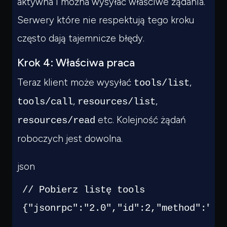
aktywna i można wysyłać właściwe żądania.
Serwery które nie respektują tego kroku
często dają tajemnicze błędy.
Krok 4: Właściwa praca
Teraz klient może wysyłać
,
tools/list
,
,
tools/call
resources/list
etc. Kolejność żądań
resources/read
roboczych jest dowolna.
json
// Pobierz listę tools
{
"jsonrpc"
:
"2.0"
,
"id"
:
2
,
"method"
:
"to