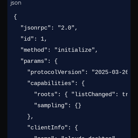
json
{
"jsonrpc"
:
"2.0"
,
"id"
:
1
,
"method"
:
"initialize"
,
"params"
:
{
"protocolVersion"
:
"2025-03-26"
,
"capabilities"
:
{
"roots"
:
{
"listChanged"
:
true
"sampling"
:
{
}
}
,
"clientInfo"
:
{