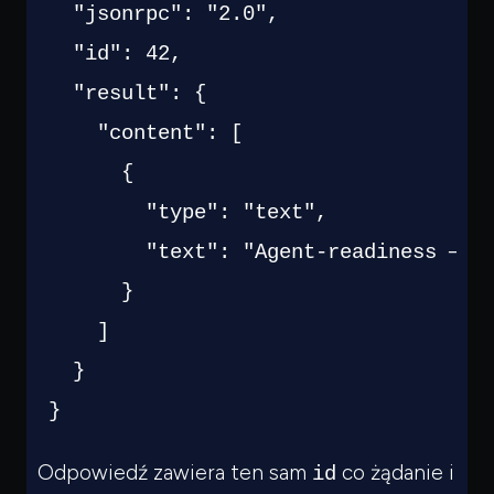
"jsonrpc"
:
"2.0"
,
"id"
:
42
,
"result"
:
{
"content"
:
[
{
"type"
:
"text"
,
"text"
:
"Agent-readiness — g
}
]
}
}
Odpowiedź zawiera ten sam
co żądanie i
id