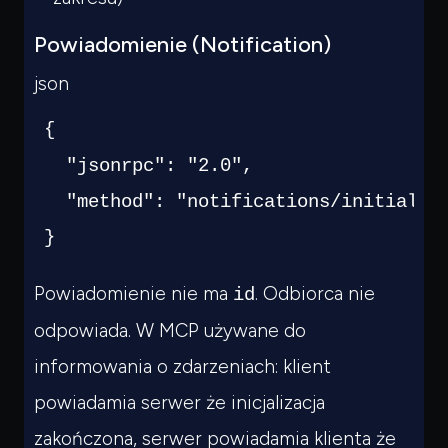
Czego
szukasz?
Powiadomienie (Notification)
Powiedz czym się zajmujesz — pokażę co warto
przeczytać.
json
{
"jsonrpc"
:
"2.0"
,
"method"
:
"notifications/initializ
}
Powiadomienie nie ma
. Odbiorca nie
id
odpowiada. W MCP używane do
informowania o zdarzeniach: klient
powiadamia serwer że inicjalizacja
zakończona, serwer powiadamia klienta że