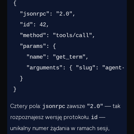
{
"jsonrpc"
:
"2.0"
,
"id"
:
42
,
"method"
:
"tools/call"
,
"params"
:
{
"name"
:
"get_term"
,
"arguments"
:
{
"slug"
:
"agent-re
}
}
Cztery pola:
zawsze
— tak
jsonrpc
"2.0"
rozpoznajesz wersję protokołu.
—
id
unikalny numer żądania w ramach sesji,