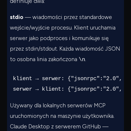
definiuje dwa:
stdio
— wiadomości przez standardowe
wejście/wyjście procesu. Klient uruchamia
serwer jako podproces i komunikuje się
przez stdin/stdout. Każda wiadomość JSON
to osobna linia zakończona
.
\n
klient → serwer: {"jsonrpc":"2.0","id
serwer → klient: {"jsonrpc":"2.0","i
Używany dla lokalnych serwerów MCP
uruchomionych na maszynie użytkownika.
Claude Desktop z serwerem GitHub —