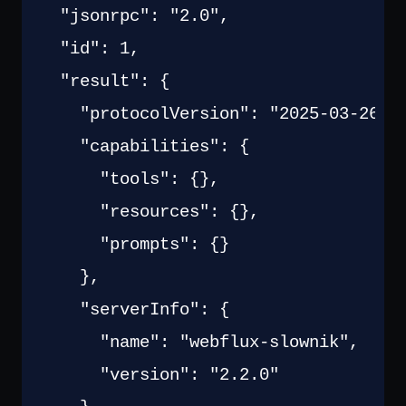
"jsonrpc"
:
"2.0"
,
"id"
:
1
,
"result"
:
{
"protocolVersion"
:
"2025-03-26"
,
"capabilities"
:
{
"tools"
:
{
}
,
"resources"
:
{
}
,
"prompts"
:
{
}
}
,
"serverInfo"
:
{
"name"
:
"webflux-slownik"
,
"version"
:
"2.2.0"