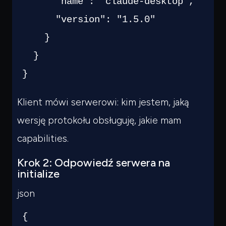
"name"
:
"claude-desktop"
,
"version"
:
"1.5.0"
}
}
}
Klient mówi serwerowi: kim jestem, jaką
wersję protokołu obsługuję, jakie mam
capabilities.
Krok 2: Odpowiedź serwera na
initialize
json
{