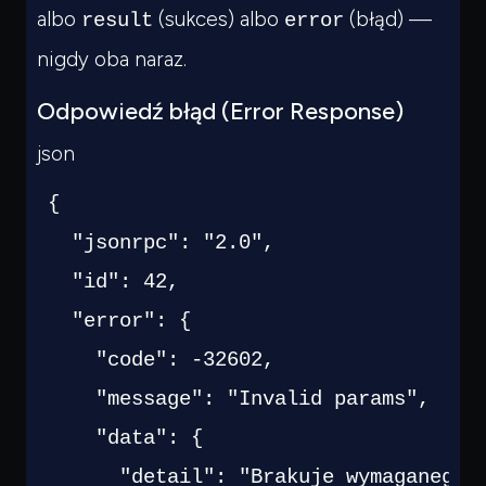
albo
(sukces) albo
(błąd) —
result
error
nigdy oba naraz.
Odpowiedź błąd (Error Response)
json
{
"jsonrpc"
:
"2.0"
,
"id"
:
42
,
"error"
:
{
"code"
:
-32602
,
"message"
:
"Invalid params"
,
"data"
:
{
"detail"
:
"Brakuje wymaganego 