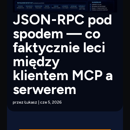
JSON-RPC pod
spodem — co
faktycznie leci
między
klientem MCP a
serwerem
przez
Łukasz
|
cze 5, 2026