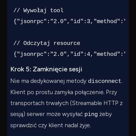
// Wywołaj tool
{
"jsonrpc"
:
"2.0"
,
"id"
:
3
,
"method"
:
"to
// Odczytaj resource
{
"jsonrpc"
:
"2.0"
,
"id"
:
4
,
"method"
:
"re
Krok 5: Zamknięcie sesji
Nie ma dedykowanej metody
.
disconnect
Klient po prostu zamyka połączenie. Przy
transportach trwałych (Streamable HTTP z
sesją) serwer może wysyłać
żeby
ping
sprawdzić czy klient nadal żyje.