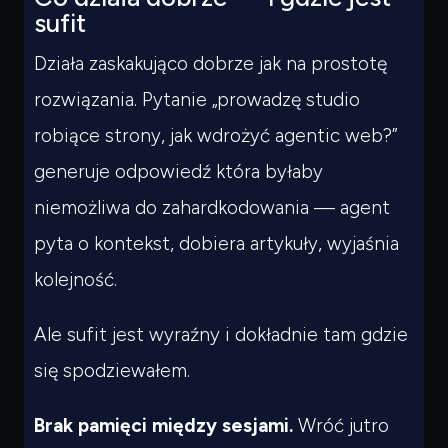
Czego
szukasz?
sufit
Powiedz czym się zajmujesz — pokażę co warto
Działa zaskakująco dobrze jak na prostotę
przeczytać.
rozwiązania. Pytanie „prowadzę studio
robiące strony, jak wdrożyć agentic web?”
generuje odpowiedź która byłaby
niemożliwa do zahardkodowania — agent
pyta o kontekst, dobiera artykuły, wyjaśnia
kolejność.
Ale sufit jest wyraźny i dokładnie tam gdzie
się spodziewałem.
Brak pamięci między sesjami.
Wróć jutro