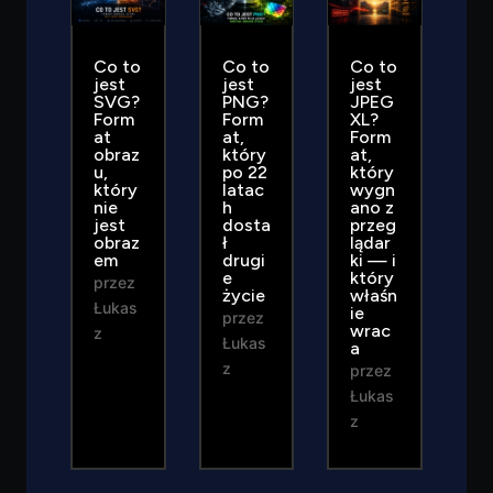
Co to
Co to
Co to
jest
jest
jest
SVG?
PNG?
JPEG
Form
Form
XL?
at
at,
Form
obraz
który
at,
u,
po 22
który
który
latac
wygn
nie
h
ano z
jest
dosta
przeg
obraz
ł
lądar
em
drugi
ki — i
e
który
przez
życie
właśn
Łukas
ie
przez
wrac
z
Łukas
a
z
przez
Łukas
z