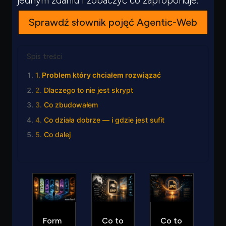
jednym zdaniu i zobaczyć co zaproponuje.
Sprawdź słownik pojęć Agentic-Web
Spis treści
Problem który chciałem rozwiązać
Dlaczego to nie jest skrypt
Co zbudowałem
Co działa dobrze — i gdzie jest sufit
Co dalej
Form
Co to
Co to