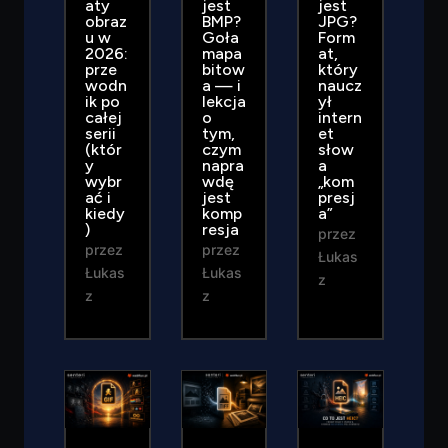
aty
jest
jest
obraz
BMP?
JPG?
u w
Goła
Form
2026:
mapa
at,
prze
bitow
który
wodn
a — i
naucz
ik po
lekcja
ył
całej
o
intern
serii
tym,
et
(któr
czym
słow
y
napra
a
wybr
wdę
„kom
ać i
jest
presj
kiedy
komp
a”
)
resja
przez
przez
przez
Łukas
Łukas
Łukas
z
z
z