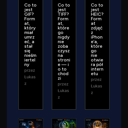
Co to
Co to
Co to
jest
jest
jest
GIF?
TIFF?
HEIC?
Form
Form
Form
at,
at,
at
który
które
zdjęć
miał
go
z
umrz
nigdy
iPhon
eć, a
nie
e’a,
stał
zoba
które
się
czysz
go
nieśm
na
nie
iertel
stroni
otwie
ny
e — i
ra pół
o to
intern
przez
chod
etu
Łukas
zi
przez
z
przez
Łukas
Łukas
z
z