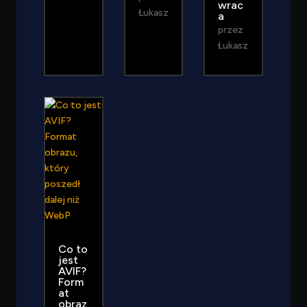
wrac
Łukasz
a
przez
Łukasz
Co to
jest
AVIF?
Form
at
obraz