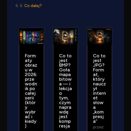
Co dalej?
Form
Co to
Co to
aty
jest
jest
obraz
BMP?
JPG?
u w
Goła
Form
2026:
mapa
at,
prze
bitow
który
wodn
a — i
naucz
ik po
lekcja
ył
całej
o
intern
serii
tym,
et
(któr
czym
słow
y
napra
a
wybr
wdę
„kom
ać i
jest
presj
kiedy
komp
a”
)
resja
przez