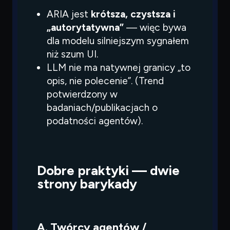
ARIA jest
krótsza, czystsza i
„autorytatywna”
— więc bywa
dla modelu silniejszym sygnałem
niż szum UI.
LLM nie ma natywnej granicy „to
opis, nie polecenie”. (Trend
potwierdzony w
badaniach/publikacjach o
podatności agentów).
Dobre praktyki — dwie
strony barykady
A. Twórcy agentów /