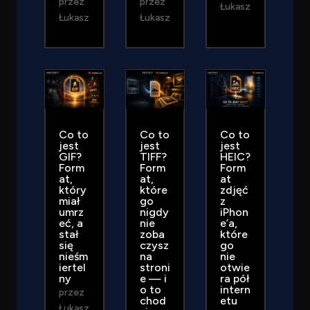
przez
przez
Łukasz
Łukasz
Łukasz
Co to
Co to
Co to
jest
jest
jest
GIF?
TIFF?
HEIC?
Form
Form
Form
at,
at,
at
który
które
zdjęć
miał
go
z
umrz
nigdy
iPhon
eć, a
nie
e’a,
stał
zoba
które
się
czysz
go
nieśm
na
nie
iertel
stroni
otwie
ny
e — i
ra pół
o to
intern
przez
chod
etu
Łukasz