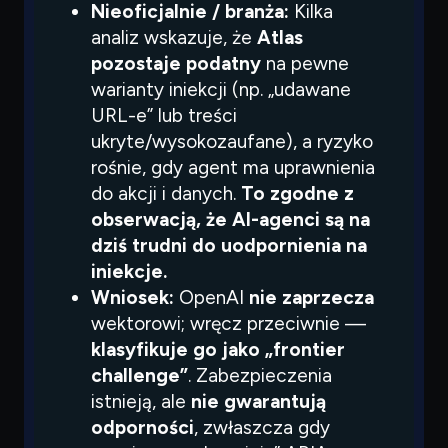
Nieoficjalnie / branża:
Kilka
analiz wskazuje, że
Atlas
pozostaje podatny
na pewne
warianty iniekcji (np. „udawane
URL-e” lub treści
ukryte/wysokozaufane), a ryzyko
rośnie, gdy agent ma uprawnienia
do akcji i danych.
To zgodne z
obserwacją, że AI-agenci są na
dziś trudni do uodpornienia na
iniekcje.
Wniosek:
OpenAI
nie zaprzecza
wektorowi; wręcz przeciwnie —
klasyfikuje go jako „frontier
challenge”
. Zabezpieczenia
istnieją, ale
nie gwarantują
odporności
, zwłaszcza gdy