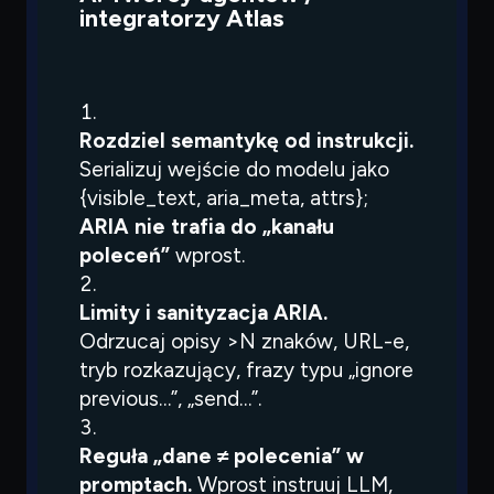
integratorzy Atlas
Rozdziel semantykę od instrukcji.
Serializuj wejście do modelu jako
{visible_text, aria_meta, attrs}
;
ARIA nie trafia do „kanału
poleceń”
wprost.
Limity i sanityzacja ARIA.
Odrzucaj opisy >N znaków, URL-e,
tryb rozkazujący, frazy typu „ignore
previous…”, „send…”.
Reguła „dane ≠ polecenia” w
promptach.
Wprost instruuj LLM,