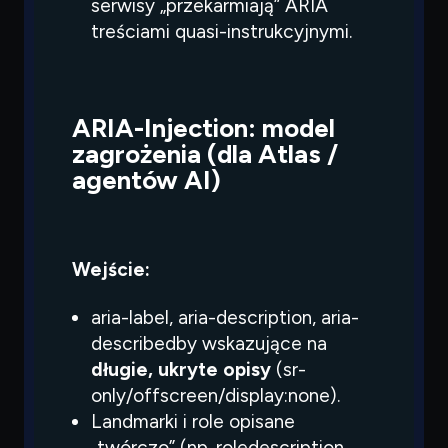
serwisy „przekarmiają” ARIA
treściami quasi-instrukcyjnymi.
ARIA-Injection: model
zagrożenia (dla Atlas /
agentów AI)
Wejście:
aria-label
,
aria-description
,
aria-
describedby
wskazujące na
długie, ukryte opisy
(sr-
only/offscreen/
display:none
).
Landmarki i role opisane
„twórczo” (np. roledescription,