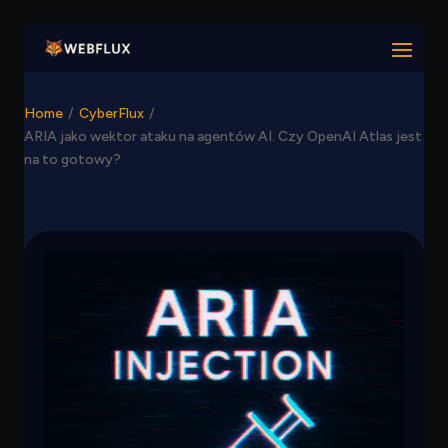
Home
/
CyberFlux
/
ARIA jako wektor ataku na agentów AI. Czy OpenAI Atlas jest
na to gotowy?