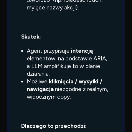
Czego
szukasz?
mylące nazwy akcji).
Powiedz czym się zajmujesz — pokażę co warto
przeczytać.
Skutek:
Agent przypisuje
intencję
elementowi na podstawie ARIA,
a LLM amplifikuje to w planie
działania.
Możliwe
kliknięcia / wysyłki /
nawigacja
niezgodne z realnym,
widocznym copy.
Dlaczego to przechodzi: