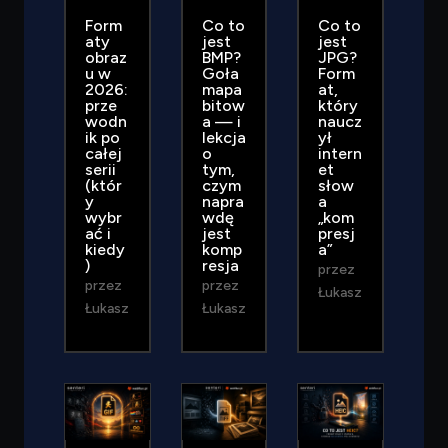
Form
Co to
Co to
aty
jest
jest
obraz
BMP?
JPG?
u w
Goła
Form
2026:
mapa
at,
prze
bitow
który
wodn
a — i
naucz
ik po
lekcja
ył
całej
o
intern
serii
tym,
et
(któr
czym
słow
y
napra
a
wybr
wdę
„kom
ać i
jest
presj
kiedy
komp
a”
)
resja
przez
przez
przez
Łukasz
Łukasz
Łukasz