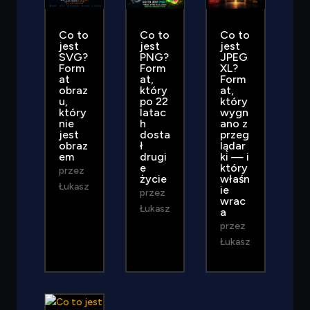
Co to
Co to
Co to
jest
jest
jest
SVG?
PNG?
JPEG
Form
Form
XL?
at
at,
Form
obraz
który
at,
u,
po 22
który
który
latac
wygn
nie
h
ano z
jest
dosta
przeg
obraz
ł
lądar
em
drugi
ki — i
e
który
przez
życie
właśn
Łukasz
ie
przez
wrac
Łukasz
a
przez
Łukasz