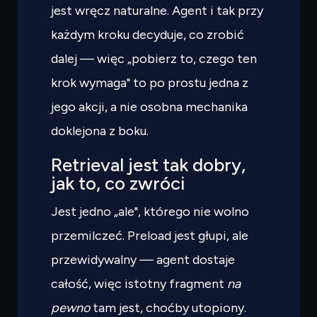
Czego
szukasz?
jest wręcz naturalne. Agent i tak przy
Powiedz czym się zajmujesz — pokażę co warto
każdym kroku decyduje, co zrobić
przeczytać.
dalej — więc „pobierz to, czego ten
krok wymaga" to po prostu jedna z
jego akcji, a nie osobna mechanika
doklejona z boku.
Retrieval jest tak dobry,
jak to, co zwróci
Jest jedno „ale", którego nie wolno
przemilczeć. Preload jest głupi, ale
przewidywalny — agent dostaje
całość, więc istotny fragment
na
pewno
tam jest, choćby utopiony.