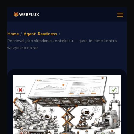
Home
/
Agent-Readiness
/
Retrieval jako składanie kontekstu — just-in-time kontra
wszystko na raz