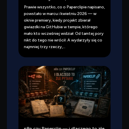
Prawie wszystko, co o Paperclipie napisano,
powstało w marcu i kwietniu 2026 — w
oknie premiery, kiedy projekt zbierał
gwiazdki na GitHubie w tempie, którego
mało kto wcześniej widział. Od tamtej pory
nikt do tego nie wrócił. A wydarzyły się co
najmniej trzy rzeczy,...
n8n czy Paperclip — i dlaczego to złe