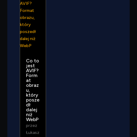
Co to
jest
AVIF?
Form
at
obraz
u,
który
posze
dł
dalej
niż
WebP
przez
Łukasz