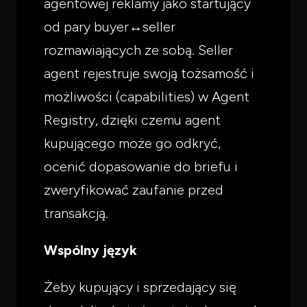
agentowej reklamy jako startujący
od pary buyer↔seller
rozmawiających ze sobą. Seller
agent rejestruje swoją tożsamość i
możliwości (capabilities) w Agent
Registry, dzięki czemu agent
kupującego może go odkryć,
ocenić dopasowanie do briefu i
zweryfikować zaufanie przed
transakcją.
Czego
szukasz?
Wspólny język
Powiedz czym się zajmujesz — pokażę co warto
przeczytać.
Żeby kupujący i sprzedający się