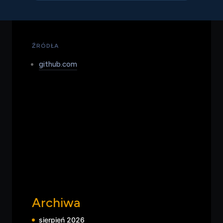
— przez sponsorowane rekomendacje w
odpowiedziach AI i uprzywilejowane
pozycjonowanie w danych dostępnych dla
agentów — zamiast tradycyjnego kupowania
uwagi człowieka przez reklamy displayowe.
ŹRÓDŁA
github.com
Archiwa
sierpień 2026