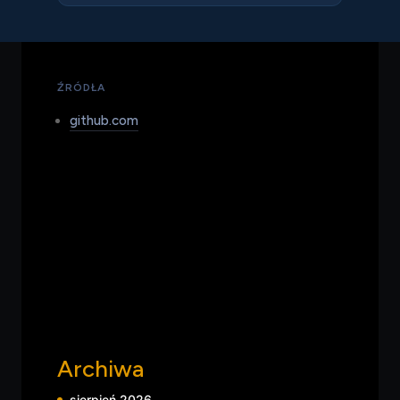
— przez sponsorowane rekomendacje w
odpowiedziach AI i uprzywilejowane
pozycjonowanie w danych dostępnych dla
agentów — zamiast tradycyjnego kupowania
uwagi człowieka przez reklamy displayowe.
ŹRÓDŁA
github.com
Archiwa
sierpień 2026