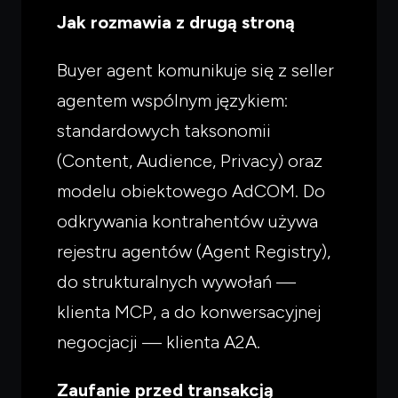
Jak rozmawia z drugą stroną
Buyer agent komunikuje się z seller
agentem wspólnym językiem:
standardowych taksonomii
(Content, Audience, Privacy) oraz
modelu obiektowego AdCOM. Do
odkrywania kontrahentów używa
rejestru agentów (Agent Registry),
do strukturalnych wywołań —
klienta MCP, a do konwersacyjnej
Czego
szukasz?
negocjacji — klienta A2A.
Powiedz czym się zajmujesz — pokażę co warto
przeczytać.
Zaufanie przed transakcją