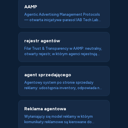
AAMP
Agentic Advertising Management Protocols
— otwarta inicjatywa-parasol IAB Tech Lab
spinająca standardy agentowej reklamy. Trzy
filary: Foundations (ARTF), Protocols
(buyer/seller), Trust & Transparency (Agent
rejestr agentów
Registry). Oparta na MCP/A2A oraz OpenRTB,
OpenDirect, AdCOM.
Filar Trust & Transparency w AAMP: neutralny,
otwarty rejestr, w którym agenci rejestrują
tożsamość, możliwości i dane połączeniowe, a
inni weryfikują ich status zaufania przed
transakcją. Działa w Tools Portal IAB Tech Lab,
agent sprzedającego
darmowy i otwarty.
Agentowy system po stronie sprzedaży
reklamy: udostępnia inventory, odpowiada na
zapytania agentów kupujących i negocjuje
warunki w ramach AAMP. Rejestruje
tożsamość i capabilities w Agent Registry.
Reklama agentowa
Referencja jako open-source SDK na GitHub.
Wyłaniający się model reklamy w którym
komunikaty reklamowe są kierowane do
agentów AI podejmujących decyzje zakupowe