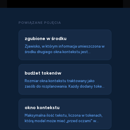
POWIĄZANE POJĘCIA
zgubione w środku
Zjawisko, w którym informacja umieszczona w
środku długiego okna kontekstu jest
obsługiwana gorzej niż ta na jego początku i
końcu.
budżet tokenów
Rozmiar okna kontekstu traktowany jako
zasób do rozplanowania. Każdy dodany token
czemuś służy albo coś psuje; nadmiar płaci się
jakością i kosztem.
okno kontekstu
Maksymalna ilość tekstu, liczona w tokenach,
którą model może mieć „przed oczami" w
jednym wywołaniu. Skończony budżet, w