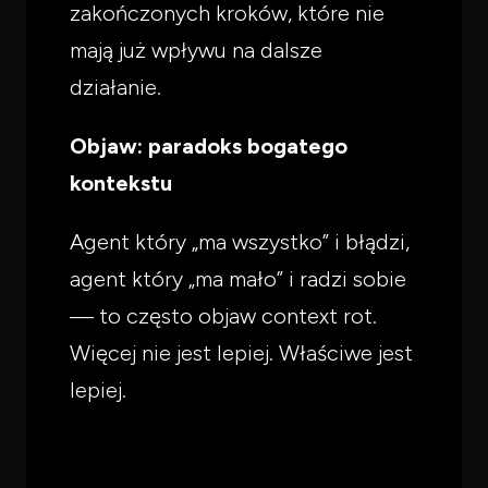
zakończonych kroków, które nie
mają już wpływu na dalsze
działanie.
Czego
szukasz?
Objaw: paradoks bogatego
Powiedz czym się zajmujesz — pokażę co warto
kontekstu
przeczytać.
Agent który „ma wszystko” i błądzi,
agent który „ma mało” i radzi sobie
— to często objaw context rot.
Więcej nie jest lepiej. Właściwe jest
lepiej.