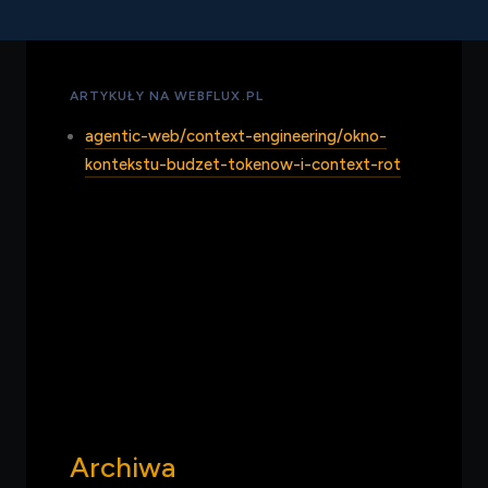
którym muszą zmieścić się wszystkie warstwy
kontekstu.
ARTYKUŁY NA WEBFLUX.PL
agentic-web/context-engineering/okno-
kontekstu-budzet-tokenow-i-context-rot
Archiwa