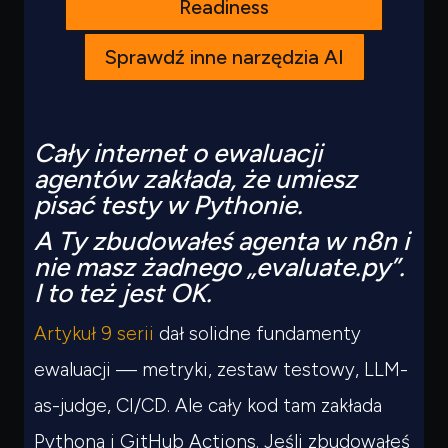
Readiness
Sprawdź inne narzędzia AI
Cały internet o ewaluacji
agentów zakłada, że umiesz
pisać testy w Pythonie.
A Ty zbudowałeś agenta w n8n i
nie masz żadnego „evaluate.py”.
I to też jest OK.
Artykuł 9 serii
dał solidne fundamenty
ewaluacji — metryki, zestaw testowy, LLM-
as-judge, CI/CD. Ale cały kod tam zakłada
Pythona i GitHub Actions. Jeśli zbudowałeś