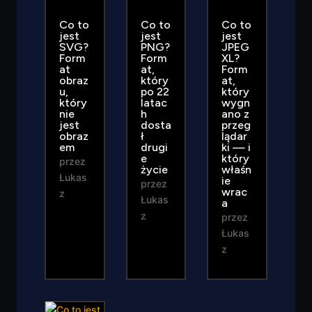
Co to
Co to
Co to
jest
jest
jest
SVG?
PNG?
JPEG
Form
Form
XL?
at
at,
Form
obraz
który
at,
u,
po 22
który
który
latac
wygn
nie
h
ano z
jest
dosta
przeg
obraz
ł
lądar
em
drugi
ki — i
e
który
przez
życie
właśn
Łukas
ie
przez
wrac
z
Łukas
a
z
przez
Łukas
z