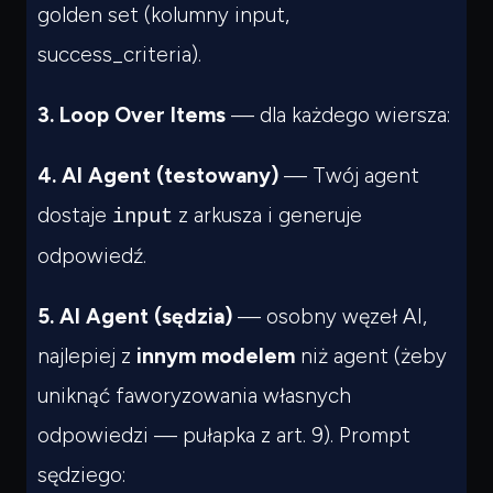
golden set (kolumny input,
success_criteria).
3. Loop Over Items
— dla każdego wiersza:
4. AI Agent (testowany)
— Twój agent
dostaje
z arkusza i generuje
input
odpowiedź.
5. AI Agent (sędzia)
— osobny węzeł AI,
najlepiej z
innym modelem
niż agent (żeby
uniknąć faworyzowania własnych
odpowiedzi — pułapka z art. 9). Prompt
sędziego: