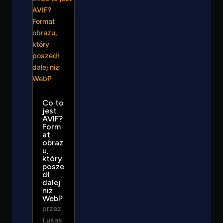
Co to
jest
AVIF?
Form
at
obraz
u,
który
posze
dł
dalej
niż
WebP
przez
Łukas