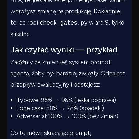
87%, regresja w kategorii edge case” zanim
wdrożysz zmianę na produkcję. Dokładnie
to, co robi
w art. 9, tylko
check_gates.py
klikalne.
Jak czytać wyniki — przykład
Załóżmy że zmieniłeś system prompt
agenta, żeby był bardziej zwięzły. Odpalasz
przepływ ewaluacyjny i dostajesz:
Typowe: 95% → 96% (lekka poprawa)
Edge case: 88% → 78% (spadek!)
Adversarial: 100% → 100% (bez zmian)
Co to mówi: skracając prompt,