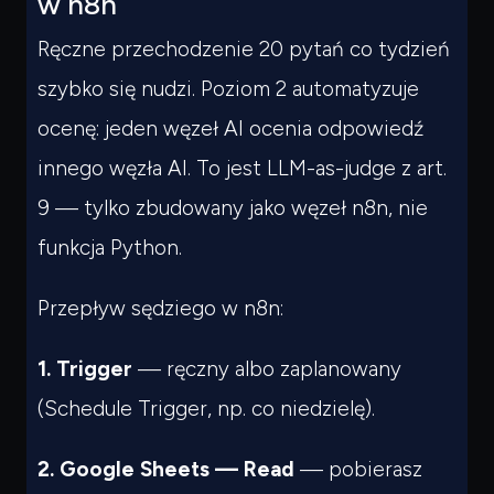
w n8n
Czego
szukasz?
Ręczne przechodzenie 20 pytań co tydzień
Powiedz czym się zajmujesz — pokażę co warto
przeczytać.
szybko się nudzi. Poziom 2 automatyzuje
ocenę: jeden węzeł AI ocenia odpowiedź
innego węzła AI. To jest LLM-as-judge z art.
9 — tylko zbudowany jako węzeł n8n, nie
funkcja Python.
Przepływ sędziego w n8n:
1. Trigger
— ręczny albo zaplanowany
(Schedule Trigger, np. co niedzielę).
2. Google Sheets — Read
— pobierasz