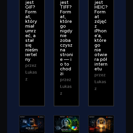
jest
jest
jest
GIF?
TIFF?
HEIC?
Form
Form
Form
at,
at,
at
który
które
zdjęć
miał
go
z
umrz
nigdy
iPhon
eć, a
nie
e’a,
stał
zoba
które
się
czysz
go
nieśm
na
nie
iertel
stroni
otwie
ny
e — i
ra pół
o to
intern
przez
chod
etu
Łukas
zi
przez
z
przez
Łukas
Łukas
z
z