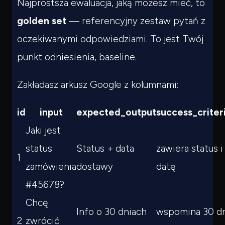
Najprostsza ewaluacja, jaką możesz mieć, to
golden set
— referencyjny zestaw pytań z
oczekiwanymi odpowiedziami. To jest Twój
punkt odniesienia, baseline.
Zakładasz arkusz Google z kolumnami:
id
input
expected_output
success_criter
Jaki jest
status
Status + data
zawiera status i
1
zamówienia
dostawy
datę
#45678?
Chcę
Info o 30 dniach
wspomina 30 d
2
zwrócić