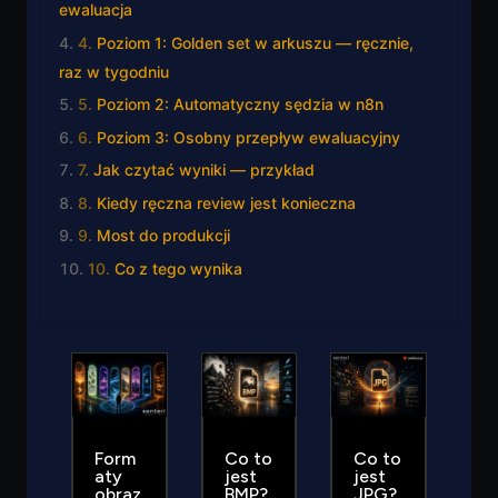
ewaluacja
Poziom 1: Golden set w arkuszu — ręcznie,
raz w tygodniu
Poziom 2: Automatyczny sędzia w n8n
Poziom 3: Osobny przepływ ewaluacyjny
Jak czytać wyniki — przykład
Kiedy ręczna review jest konieczna
Most do produkcji
Co z tego wynika
Form
Co to
Co to
aty
jest
jest
obraz
BMP?
JPG?