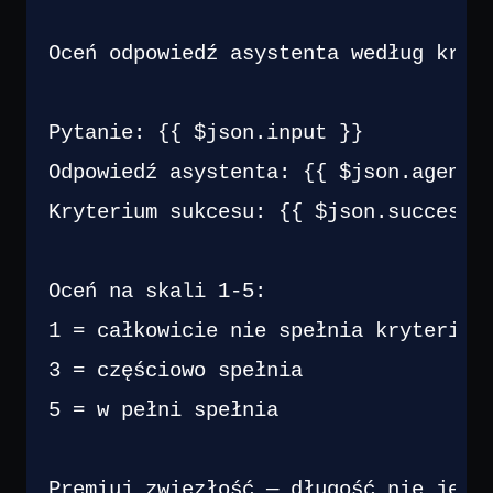
Oceń odpowiedź asystenta według kryte
Pytanie: {{ $json.input }}

Odpowiedź asystenta: {{ $json.agent_r
Kryterium sukcesu: {{ $json.success_c
Oceń na skali 1-5:

1 = całkowicie nie spełnia kryterium

3 = częściowo spełnia

5 = w pełni spełnia

Premiuj zwięzłość — długość nie jest 