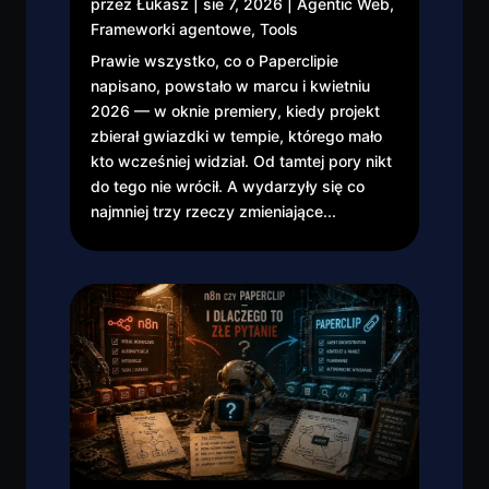
przez
Łukasz
|
sie 7, 2026
|
Agentic Web
,
Frameworki agentowe
,
Tools
Prawie wszystko, co o Paperclipie
napisano, powstało w marcu i kwietniu
2026 — w oknie premiery, kiedy projekt
zbierał gwiazdki w tempie, którego mało
kto wcześniej widział. Od tamtej pory nikt
do tego nie wrócił. A wydarzyły się co
najmniej trzy rzeczy zmieniające...