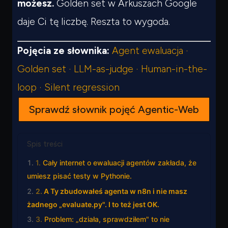
możesz.
Golden set w Arkuszach Google
daje Ci tę liczbę. Reszta to wygoda.
Pojęcia ze słownika:
Agent ewaluacja ·
Golden set · LLM-as-judge · Human-in-the-
loop · Silent regression
Sprawdź słownik pojęć Agentic-Web
Spis treści
Cały internet o ewaluacji agentów zakłada, że
umiesz pisać testy w Pythonie.
A Ty zbudowałeś agenta w n8n i nie masz
żadnego „evaluate.py". I to też jest OK.
Problem: „działa, sprawdziłem" to nie