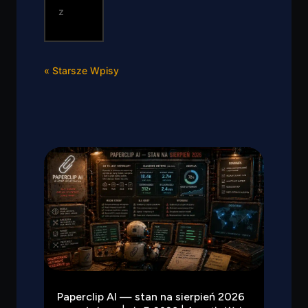
z
« Starsze Wpisy
Paperclip AI — stan na sierpień 2026