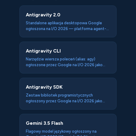
Antigravity 2.0
Standalone aplikacja desktopowa Google
ogłoszona na I/O 2026 — platforma agent-
first do orkiestracji wielu agentów AI
pracujących równolegle, z subagentami,
schedule'owanymi taskami i integracjami z
Antigravity CLI
Google AI Studio, Firebase i Androidem.
Architektoniczny zwrot Google z agentic
Narzędzie wiersza poleceń (alias: agy)
coding (jak Cursor) na multi-agent
ogłoszone przez Google na I/O 2026 jako
orchestration. Silnik: Gemini 3.5 Flash.
część Antigravity 2.0 — napisane w Go,
zastępujące open-source Gemini CLI dla
consumer tiers. Deprecation Gemini CLI: 18
Antigravity SDK
czerwca 2026. Closed source z usage capami
zdefiniowanymi per tier subskrypcji.
Zestaw bibliotek programistycznych
ogłoszony przez Google na I/O 2026 jako
część Antigravity 2.0 — dający programmatic
control nad agent harness, pozwalający
uruchamiać agentów Google na własnej
Gemini 3.5 Flash
infrastrukturze. Model: Google (przez API).
Runtime + dane: developer. Rozłączenie
Flagowy model językowy ogłoszony na
modelu od runtime.