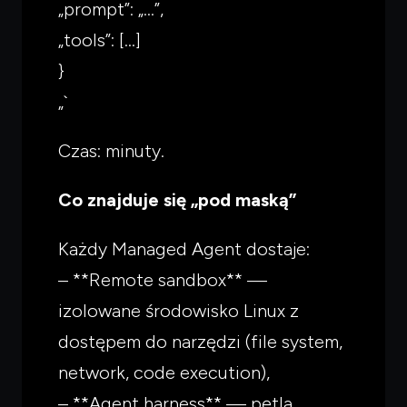
„prompt”: „…”,
„tools”: […]
}
„`
Czas: minuty.
Co znajduje się „pod maską”
Czego
szukasz?
Każdy Managed Agent dostaje:
Powiedz czym się zajmujesz — pokażę co warto
przeczytać.
– **Remote sandbox** —
izolowane środowisko Linux z
dostępem do narzędzi (file system,
network, code execution),
– **Agent harness** — pętla