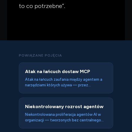
to co potrzebne”.
POWIĄZANE POJĘCIA
Atak na łańcuch dostaw MCP
Atak na łańcuch zaufania między agentem a
narzędziami których używa — przez
kompromitację serwera MCP, biblioteki lub
pakietu npm który go implementuje — tak że
złośliwy kod jest wykonywany przez agenta
Niekontrolowany rozrost agentów
który ma powody ufać skompromitowanemu
elementowi. MCP-owa wersja ataku
Niekontrolowana proliferacja agentów AI w
SolarWinds.
organizacji — tworzonych bez centralnego
nadzoru, dokumentacji ani review
bezpieczeństwa — prowadząca do sytuacji w