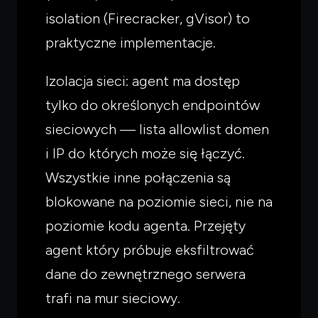
isolation (Firecracker, gVisor) to
praktyczne implementacje.
Izolacja sieci: agent ma dostęp
tylko do określonych endpointów
sieciowych — lista allowlist domen
i IP do których może się łączyć.
Wszystkie inne połączenia są
blokowane na poziomie sieci, nie na
Czego
szukasz?
poziomie kodu agenta. Przejęty
Powiedz czym się zajmujesz — pokażę co warto
agent który próbuje eksfiltrować
przeczytać.
dane do zewnętrznego serwera
trafi na mur sieciowy.