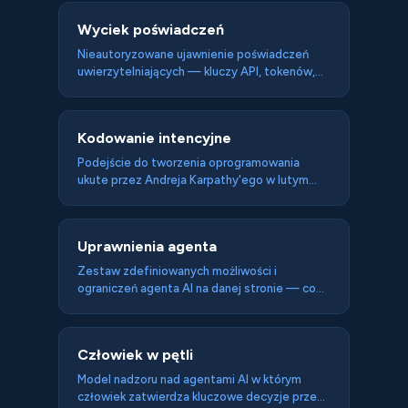
której organizacja nie wie ile agentów działa,
Wyciek poświadczeń
do jakich zasobów mają dostęp i jakie ryzyko
reprezentują. Enterprise-owa wersja shadow
Nieautoryzowane ujawnienie poświadczeń
IT.
uwierzytelniających — kluczy API, tokenów,
haseł — przez agenta AI: przez złośliwy atak
nakłaniający agenta do ich ujawnienia, błąd
konfiguracji który przechowuje credentials
Kodowanie intencyjne
niezabezpieczenie, lub włączenie ich do
odpowiedzi przez nieuwagę. Moltbook case
Podejście do tworzenia oprogramowania
study: 1,5 miliona API keys w plaintext w bazie
ukute przez Andreja Karpathy'ego w lutym
danych.
2025 — programista opisuje agentowi AI
czego chce, nie jak to zrobić, a agent generuje
i uruchamia kod. Spektrum od pełnej delegacji
Uprawnienia agenta
(ryzyko produkcyjne) do warstwy
przyspieszenia z weryfikacją człowieka.
Zestaw zdefiniowanych możliwości i
ograniczeń agenta AI na danej stronie — co
może zrobić (czytać, kupować, rezerwować) a
czego nie może bez dodatkowej autoryzacji
użytkownika.
Człowiek w pętli
Model nadzoru nad agentami AI w którym
człowiek zatwierdza kluczowe decyzje przed