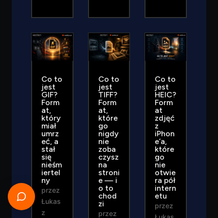
Co to
Co to
Co to
jest
jest
jest
GIF?
TIFF?
HEIC?
Form
Form
Form
at,
at,
at
który
które
zdjęć
miał
go
z
umrz
nigdy
iPhon
eć, a
nie
e’a,
stał
zoba
które
się
czysz
go
nieśm
na
nie
iertel
stroni
otwie
ny
e — i
ra pół
o to
intern
przez
chod
etu
Łukas
zi
przez
z
przez
Łukas