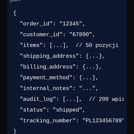
Czego
szukasz?
{
Powiedz czym się zajmujesz — pokażę co warto
przeczytać.
"order_id"
:
"12345"
,
"customer_id"
:
"67890"
,
"items"
:
[
...
]
,
// 50 pozycji
"shipping_address"
:
{
...
}
,
"billing_address"
:
{
...
}
,
"payment_method"
:
{
...
}
,
"internal_notes"
:
"..."
,
"audit_log"
:
[
...
]
,
// 200 wpisów
"status"
:
"shipped"
,
"tracking_number"
:
"PL123456789"
}