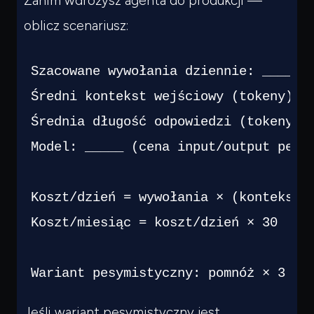
Zanim wdrożysz agenta do produkcji —
oblicz scenariusz:
Szacowane wywołania dziennie: _____

Średni kontekst wejściowy (tokeny): _
Średnia długość odpowiedzi (tokeny): 
Model: _____ (cena input/output per 1
Koszt/dzień = wywołania × (kontekst ×
Koszt/miesiąc = koszt/dzień × 30

Wariant pesymistyczny: pomnóż × 3 (d
Jeśli wariant pesymistyczny jest