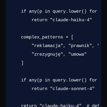
if
any
(
p 
in
 query
.
lower
(
)
for
 p 
return
"claude-haiku-4"
    complex_patterns 
=
[
"reklamacja"
,
"prawnik"
,
"od
"zrezygnuję"
,
"umowa"
]
if
any
(
p 
in
 query
.
lower
(
)
for
 p 
return
"claude-sonnet-4"
# 
return
"claude-haiku-4"
# defau