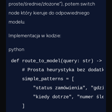
proste/średnie/złożone”), potem switch
node który kieruje do odpowiedniego
modelu.
Implementacja w kodzie:
python
def
route_to_model
(
query
:
str
)
-
>
st
# Prosta heurystyka bez dodatkow
    simple_patterns 
=
[
"status zamówienia"
,
"gdzie 
"kiedy dotrze"
,
"numer śledz
]