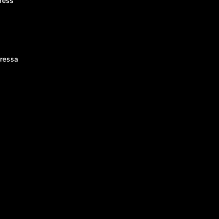
ress
ressa