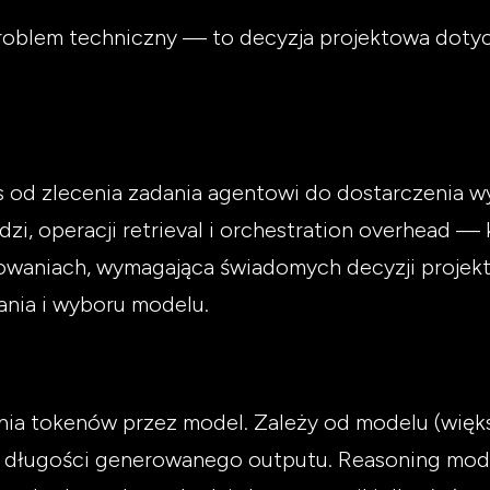
roblem techniczny — to decyzja projektowa dotyc
s od zlecenia zadania agentowi do dostarczenia
i, operacji retrieval i orchestration overhead —
sowaniach, wymagająca świadomych decyzji proje
nia i wyboru modelu.
ia tokenów przez model. Zależy od modelu (większ
), długości generowanego outputu. Reasoning mod