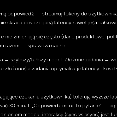
ełną odpowiedź — streamuj tokeny do użytkownik
ie skraca postrzeganą latency nawet jeśli całkowit
re nie zmieniają się często (dane produktowe, pol
ym razem — sprawdza cache.
ia → szybszy/tańszy model. Złożone zadania → wo
e złożoności zadania optymalizuje latency i koszt
gające czekania użytkownika) tolerują wyższe late
wać 30 minut. „Odpowiedz mi na to pytanie” — age
nieniem modelu interakcji (sync vs async) jest f