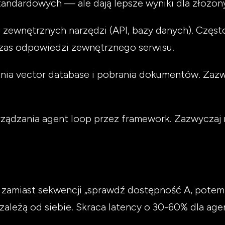
standardowych — ale dają lepsze wyniki dla złożon
ia zewnętrznych narzędzi (API, bazy danych). Częs
czas odpowiedzi zewnętrznego serwisu.
kania vector database i pobrania dokumentów. Za
rządzania agent loop przez framework. Zazwyczaj 
 zamiast sekwencji „sprawdź dostępność A, pote
zależą od siebie. Skraca latency o 30-60% dla ag