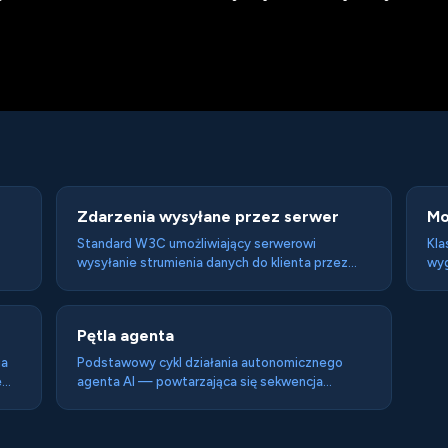
Zdarzenia wysyłane przez serwer
Mo
Standard W3C umożliwiający serwerowi
Kla
wysyłanie strumienia danych do klienta przez
wy
długotrwałe połączenie HTTP — powszechnie
wew
używany do streamingu odpowiedzi modeli AI
tho
(token po tokenie) i jako transport MCP
pop
Pętla agenta
ów.
(deprecjonowany od wersji 2025-03-26 na
pro
rzecz Streamable HTTP).
Ope
ia
Podstawowy cykl działania autonomicznego
e
agenta AI — powtarzająca się sekwencja
percepcji, planowania, akcji i oceny wyniku —
która kontynuuje się aż agent osiągnie cel lub
 z
zostanie zatrzymany. Fundament