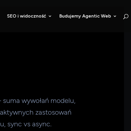
SEO i widoczność
Budujemy Agentic Web
 — suma wywołań modelu,
teraktywnych zastosowań
, sync vs async.