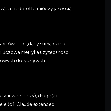
ząca trade-offu między jakością
 wyników — będący sumą czasu
 kluczowa metryka użyteczności
ktowych dotyczących
y = wolniejszy), długości
ele (o1, Claude extended