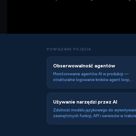
POWIĄZANE POJĘCIA
Obserwowalność agentów
Monitorowanie agentów AI w produkcji —
strukturalne logowanie kroków agent loop,
metryki (latency, token cost, error rate) i
narzędzia do debugowania konwersacji. Trzy
poziomy: tracing, metryki, alerty. Token cost
Używanie narzędzi przez AI
observability jako kluczowa dla kontroli koszt
Zdolność modelu językowego do wywoływan
zewnętrznych funkcji, API i serwisów w trakci
generowania odpowiedzi — model sięga po
narzędzia żeby zebrać aktualne dane lub
wykonać akcję zamiast odpowiadać wyłącznie