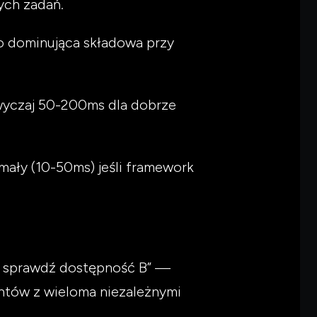
ych zadań.
to dominująca składowa przy
zwyczaj 50-200ms dla dobrze
mały (10-50ms) jeśli framework
m sprawdź dostępność B” —
entów z wieloma niezależnymi