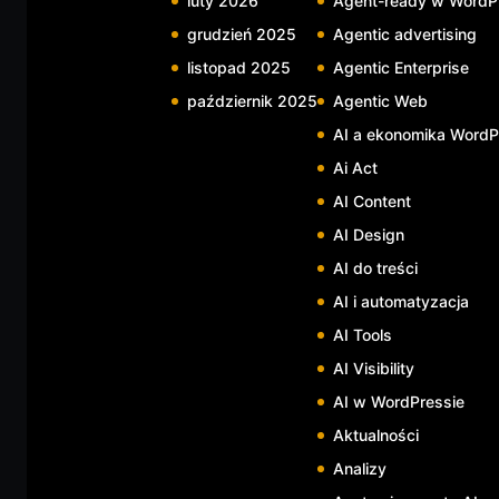
luty 2026
Agent-ready w WordP
grudzień 2025
Agentic advertising
listopad 2025
Agentic Enterprise
październik 2025
Agentic Web
AI a ekonomika WordP
Ai Act
AI Content
AI Design
AI do treści
AI i automatyzacja
AI Tools
AI Visibility
AI w WordPressie
Aktualności
Analizy