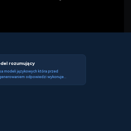
del rozumujący
sa modeli językowych która przed
generowaniem odpowiedzi wykonuje
nętrzny proces rozumowania — chain of
ught lub extended thinking — co znacząco
rawia jakość odpowiedzi na złożone
blemy. Pierwszy popularny reasoning model:
nAI o1 (wrzesień 2024).