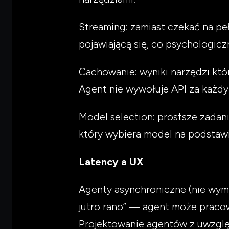
Streaming: zamiast czekać na p
pojawiającą się, co psychologiczn
Cachowanie: wyniki narzędzi któ
Agent nie wywołuje API za każd
Model selection: prostsze zadan
który wybiera model na podstawi
Latency a UX
Agenty asynchroniczne (nie wyma
jutro rano” — agent może praco
Projektowanie agentów z uwzględ