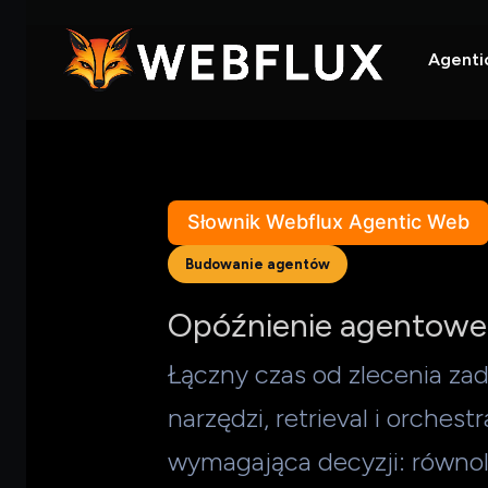
Agenti
Słownik Webflux Agentic Web
Budowanie agentów
Opóźnienie agentowe
Łączny czas od zlecenia z
narzędzi, retrieval i orche
wymagająca decyzji: równol