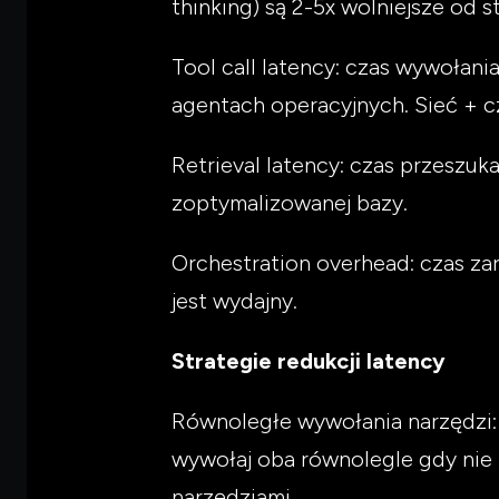
thinking) są 2-5x wolniejsze od 
Tool call latency: czas wywołan
agentach operacyjnych. Sieć + 
Retrieval latency: czas przeszu
zoptymalizowanej bazy.
Orchestration overhead: czas za
jest wydajny.
Strategie redukcji latency
Równoległe wywołania narzędzi:
wywołaj oba równolegle gdy nie 
narzędziami.