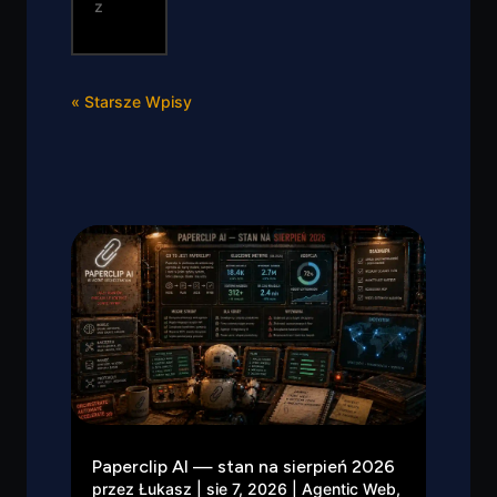
z
« Starsze Wpisy
Paperclip AI — stan na sierpień 2026
przez
Łukasz
|
sie 7, 2026
|
Agentic Web
,