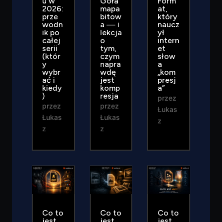
u w
Goła
Form
2026:
mapa
at,
prze
bitow
który
wodn
a — i
naucz
ik po
lekcja
ył
całej
o
intern
serii
tym,
et
(któr
czym
słow
y
napra
a
wybr
wdę
„kom
ać i
jest
presj
kiedy
komp
a”
)
resja
przez
przez
przez
Łukas
Łukas
Łukas
z
z
z
Co to
Co to
Co to
jest
jest
jest