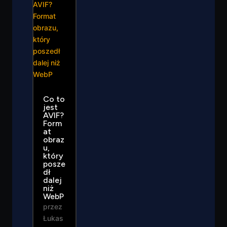
Co to
jest
AVIF?
Form
at
obraz
u,
który
posze
dł
dalej
niż
WebP
przez
Łukas