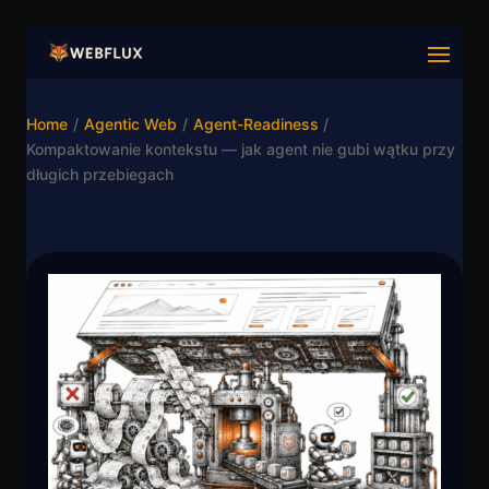
Home
/
Agentic Web
/
Agent-Readiness
/
Kompaktowanie kontekstu — jak agent nie gubi wątku przy
długich przebiegach