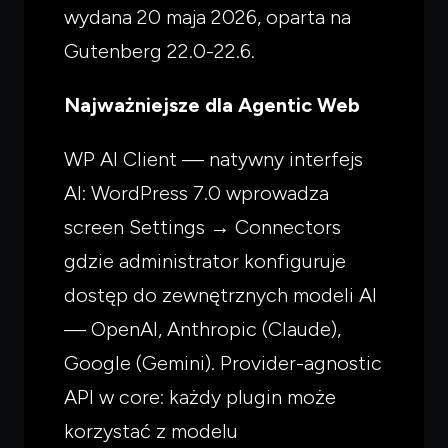
wydana 20 maja 2026, oparta na
Gutenberg 22.0-22.6.
Najważniejsze dla Agentic Web
WP AI Client — natywny interfejs
AI: WordPress 7.0 wprowadza
screen Settings → Connectors
gdzie administrator konfiguruje
dostęp do zewnętrznych modeli AI
— OpenAI, Anthropic (Claude),
Czego
szukasz?
Google (Gemini). Provider-agnostic
Powiedz czym się zajmujesz — pokażę co warto
przeczytać.
API w core: każdy plugin może
korzystać z modelu