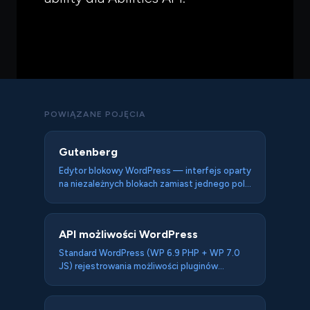
POWIĄZANE POJĘCIA
Gutenberg
Edytor blokowy WordPress — interfejs oparty
na niezależnych blokach zamiast jednego pola
tekstowego — fundament Full Site Editing,
Abilities API i integracji AI w WP 7.0.
Architektura blokowa jest naturalnie bardziej
API możliwości WordPress
agent-readable niż page buildery generujące
zagnieżdżone divy.
Standard WordPress (WP 6.9 PHP + WP 7.0
JS) rejestrowania możliwości pluginów
widocznych dla agentów AI i WebMCP — z
input/output schemas i permission callbacks.
Maszynowo-czytelna deklaracja "co ta strona