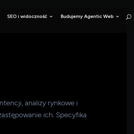
SEO i widoczność
Budujemy Agentic Web
encji, analizy rynkowe i
astępowanie ich. Specyfika