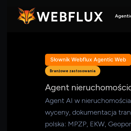
Agenti
Słownik Webflux Agentic Web
Branżowe zastosowania
Agent nieruchomości
Agent AI w nieruchomościac
wyceny, dokumentacja tran
polska: MPZP, EKW, Geoport