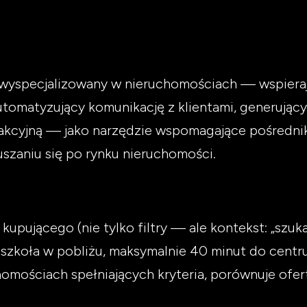
I wyspecjalizowany w nieruchomościach — wspieraj
omatyzujący komunikację z klientami, generujący 
akcyjną — jako narzędzie wspomagające pośredn
szaniu się po rynku nieruchomości.
kupującego (nie tylko filtry — ale kontekst: „sz
 szkoła w pobliżu, maksymalnie 40 minut do centru
chomościach spełniających kryteria, porównuje of