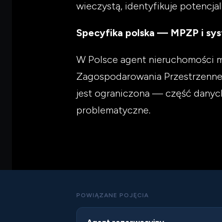
wieczystą, identyfikuje potencja
Specyfika polska — MPZP i sys
W Polsce agent nieruchomości m
Zagospodarowania Przestrzenneg
jest ograniczona — część danych
problematyczne.
POWIĄZANE POJĘCIA