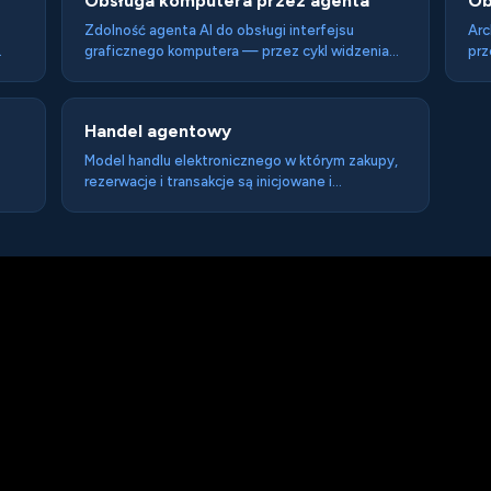
Obsługa komputera przez agenta
Ob
Zdolność agenta AI do obsługi interfejsu
Arc
graficznego komputera — przez cykl widzenia
prz
ekranu, rozumienia co jest widoczne i
i A
wykonywania akcji myszą i klawiaturą — bez
for
potrzeby dostępu do API ani danych
głę
Handel agentowy
strukturalnych. Najbardziej elastyczny ale też
wiz
najmniej niezawodny sposób dostępu agenta do
age
Model handlu elektronicznego w którym zakupy,
systemów.
rezerwacje i transakcje są inicjowane i
realizowane przez agentów AI działających w
imieniu kupującego — bez ręcznego
przechodzenia przez sklep.