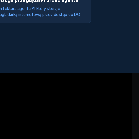
sługa przeglądarki przez agenta
hitektura agenta AI który steruje
eglądarką internetową przez dostęp do DOM
PI przeglądarki — klikając linki, wypełniając
mularze i nawigując między stronami — z
bszym rozumieniem struktury niż czysto
ualny computer use. Odpowiedź na brak
nt-readiness strony.