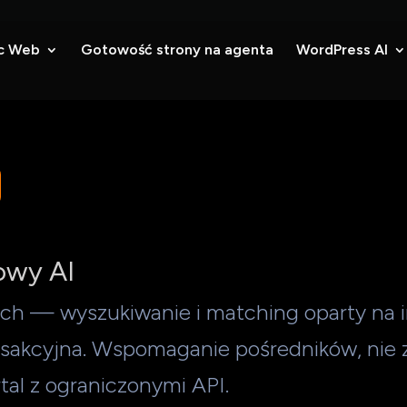
c Web
Gotowość strony na agenta
WordPress AI
owy AI
h — wyszukiwanie i matching oparty na int
sakcyjna. Wspomaganie pośredników, nie z
al z ograniczonymi API.