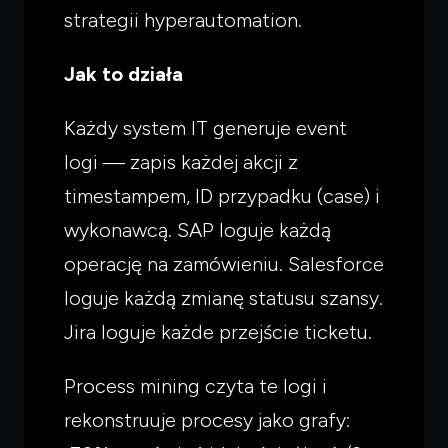
strategii hyperautomation.
Jak to działa
Każdy system IT generuje event
logi — zapis każdej akcji z
timestampem, ID przypadku (case) i
wykonawcą. SAP loguje każdą
operację na zamówieniu. Salesforce
loguje każdą zmianę statusu szansy.
Jira loguje każde przejście ticketu.
Czego
szukasz?
Powiedz czym się zajmujesz — pokażę co warto
Process mining czyta te logi i
przeczytać.
rekonstruuje procesy jako grafy: