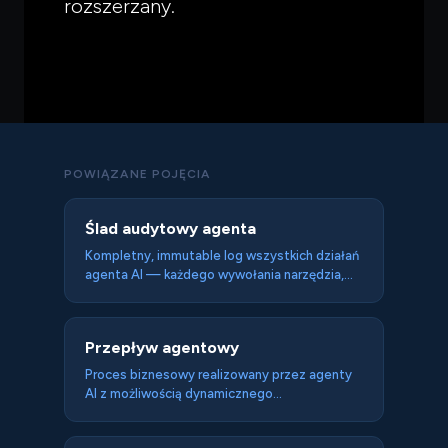
rozszerzany.
POWIĄZANE POJĘCIA
Ślad audytowy agenta
Kompletny, immutable log wszystkich działań
agenta AI — każdego wywołania narzędzia,
zapytania do bazy wiedzy i wykonanej akcji —
umożliwiający odtworzenie pełnego
przebiegu zadania dla compliance, debugging
Przepływ agentowy
i accountability. Wymóg dla agentów
działających w regulowanych branżach.
Proces biznesowy realizowany przez agenty
AI z możliwością dynamicznego
dostosowywania ścieżki, obsługi wyjątków
przez rozumowanie i eskalacji do człowieka —