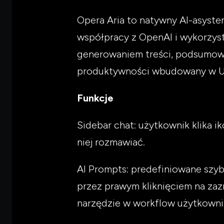
Opera Aria to natywny AI-asyst
współpracy z OpenAI i wykorzys
generowaniem treści, podsumow
produktywności wbudowany w UX
Funkcje
Sidebar chat: użytkownik klika ik
niej rozmawiać.
AI Prompts: predefiniowane szybki
przez prawym kliknięciem na za
narzędzie w workflow użytkownika