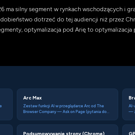
26 ma silny segment w rynkach wschodzących i gra
obieństwo dotrzeć do tej audiencji niż przez Ch
segmenty, optymalizacja pod Arię to optymalizacja 
Arc Max
Br
e
Zestaw funkcji AI w przeglądarce Arc od The
AI-
Browser Company — Ask on Page (pytania do
— z
ym
strony), 5-Second Previews (podsumowania
(Mi
las
linków przy hover), auto-naming pobranych
key
plików i kart. Pośrednia pozycja między Agent-in-
(ze
Podsumowywanie strony (Chrome)
GP
Browser a Browser-as-Agent — AI niewidoczne
pro