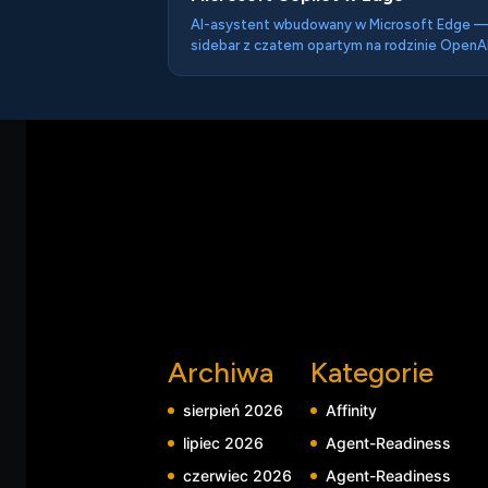
AI-asystent wbudowany w Microsoft Edge 
sidebar z czatem opartym na rodzinie OpenA
(GPT). Chmurowy, nie lokalny — zapytania id
serwery Microsoft. Page summarization,
Compose w formularzach, integracja z Micros
365. Definiator wzorca AI sidebar w 2023, rok
przed Gemini Nano.
Archiwa
Kategorie
sierpień 2026
Affinity
lipiec 2026
Agent-Readiness
czerwiec 2026
Agent-Readiness