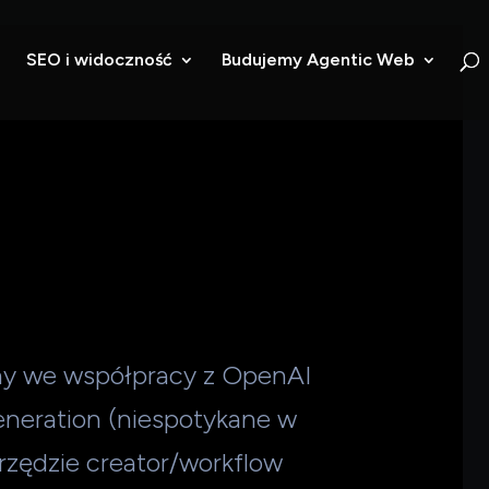
SEO i widoczność
Budujemy Agentic Web
y we współpracy z OpenAI
eneration (niespotykane w
zędzie creator/workflow