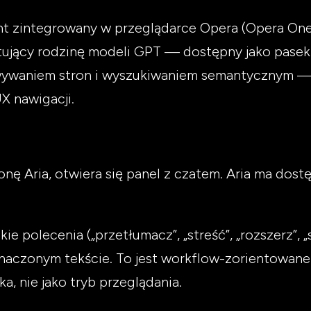
ent zintegrowany w przeglądarce Opera (Opera O
tujący rodzinę modeli GPT — dostępny jako pasek
ywaniem stron i wyszukiwaniem semantycznym — 
 nawigacji.
onę Aria, otwiera się panel z czatem. Aria ma dost
e polecenia („przetłumacz”, „streść”, „rozszerz”, 
znaczonym tekście. To jest workflow-zorientowan
, nie jako tryb przeglądania.