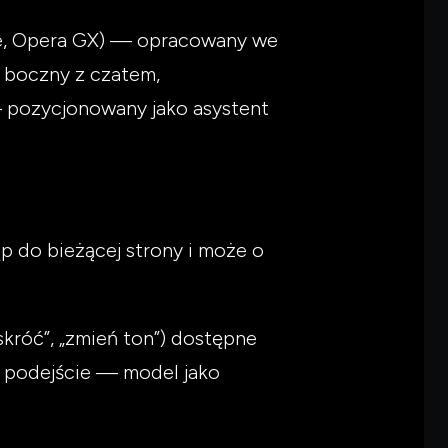
ne, Opera GX) — opracowany we
 boczny z czatem,
pozycjonowany jako asystent
ęp do bieżącej strony i może o
„skróć”, „zmień ton”) dostępne
e podejście — model jako