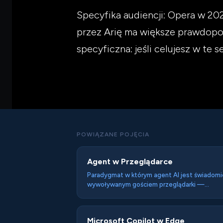
Specyfika audiencji: Opera w 20
przez Arię ma większe prawdopod
specyficzna: jeśli celujesz w te 
POWIĄZANE POJĘCIA
Agent w Przeglądarce
Paradygmat w którym agent AI jest świadomi
wywoływanym gościem przeglądarki —
uruchamianym przez użytkownika z konkretn
zadaniem, działającym sesyjnie. Wcielenia: At
(OpenAI), Claude in Chrome, Brave Leo.
Microsoft Copilot w Edge
Przeciwwaga dla Browser-as-Agent.