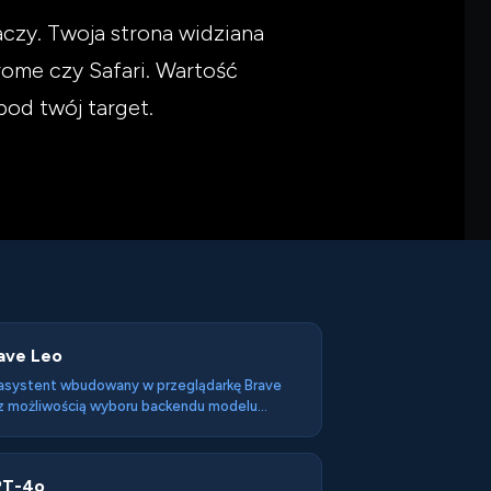
czy. Twoja strona widziana
rome czy Safari. Wartość
pod twój target.
ave Leo
asystent wbudowany w przeglądarkę Brave
 możliwością wyboru backendu modelu
xtral, Llama, Claude, GPT przez własny API
) — projektowany z naciskiem na prywatność
ro-knowledge hosting, brak trenowania na
T-4o
mptach). Opt-in, nie silent deployment.