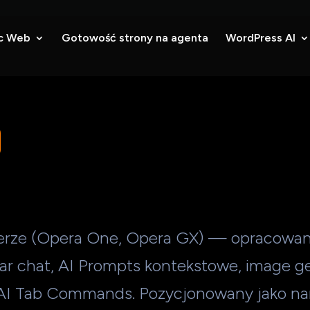
c Web
Gotowość strony na agenta
WordPress AI
erze (Opera One, Opera GX) — opracowan
bar chat, AI Prompts kontekstowe, image g
 AI Tab Commands. Pozycjonowany jako nar