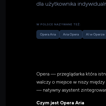
dla użytkownika indywidual
W POLSCE NAZYWANE TEŻ:
Opera Aria
Aria Opera
AI w Operze
Opera — przeglądarka która istn
walczy o miejsce w niszy między 
— natywny asystent zintegrowan
Czym jest Opera Aria