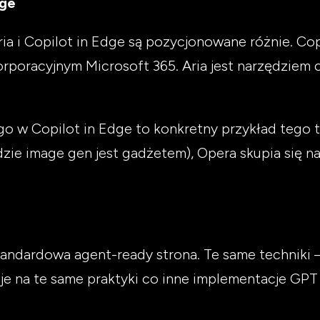
dge
ia i Copilot in Edge są pozycjonowane różnie. Cop
poracyjnym Microsoft 365. Aria jest narzędziem 
 go w Copilot in Edge to konkretny przykład tego
gdzie image gen jest gadżetem), Opera skupia się n
standardowa agent-ready strona. Te same technik
uje na te same praktyki co inne implementacje GPT 