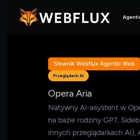
Agenti
Słownik Webflux Agentic Web
Przeglądarki AI
Opera Aria
Natywny AI-asystent w Op
na bazie rodziny GPT. Side
innych przeglądarkach AI),