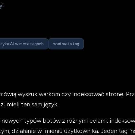
y.
ityka AI w meta tagach
noai meta tag
 — mówią wyszukiwarkom czy indeksować stronę. Pr
zumieli ten sam język.
i nowych typów botów z różnymi celami: indeksow
ym, działanie w imieniu użytkownika. Jeden tag `