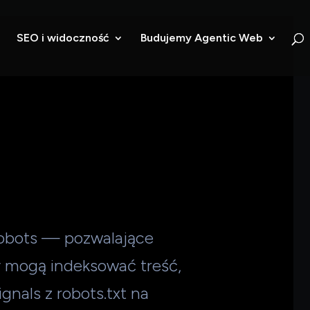
SEO i widoczność
Budujemy Agentic Web
robots — pozwalające
y mogą indeksować treść,
nals z robots.txt na