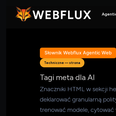
Agenti
Słownik Webflux Agentic Web
Techniczne — strona
Tagi meta dla AI
Znaczniki HTML w sekcji he
deklarować granularną poli
trenować modele, cytować w