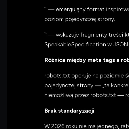
`
` — emergujący format inspirowan
poziom pojedynczej strony.
`
` — wskazuje fragmenty treści k
SpeakableSpecification w JSON
Różnica między meta tags a rob
robots.txt operuje na poziomie 
pojedynczej strony — „ta konkre
niemożliwą przez robots.txt — ró
Brak standaryzacji
W 2026 roku nie ma jednego, rat