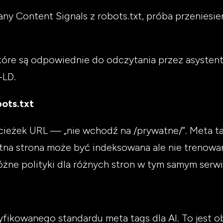
y Content Signals z robots.txt, próba przeniesieni
tóre są odpowiednie do odczytania przez asysten
-LD.
ots.txt
ścieżek URL — „nie wchodź na /prywatne/”. Meta t
tna strona może być indeksowana ale nie trenowan
żne polityki dla różnych stron w tym samym serwi
yfikowanego standardu meta tags dla AI. To jest o