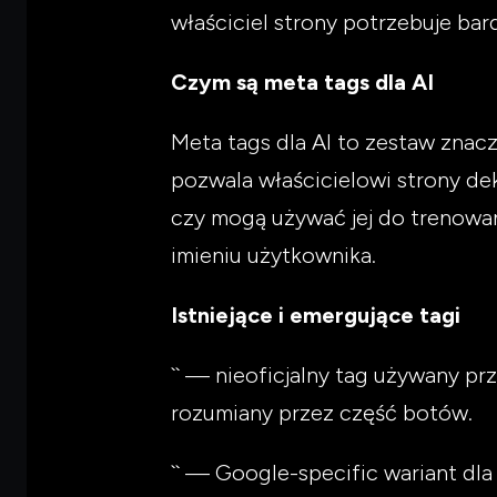
właściciel strony potrzebuje bar
Czym są meta tags dla AI
Meta tags dla AI to zestaw znac
pozwala właścicielowi strony d
czy mogą używać jej do trenowa
imieniu użytkownika.
Istniejące i emergujące tagi
`
` — nieoficjalny tag używany pr
rozumiany przez część botów.
`
` — Google-specific wariant dla