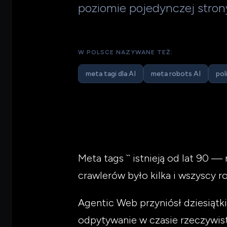
poziomie pojedynczej stron
W POLSCE NAZYWANE TEŻ:
meta tagi dla AI
meta robots AI
pol
Meta tags `
` istnieją od lat 90
crawlerów było kilka i wszyscy ro
Agentic Web przyniósł dziesiątk
odpytywanie w czasie rzeczywist