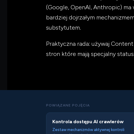
(Google, OpenAI, Anthropic) ma w
bardziej dojrzałym mechanizmem d
substytutem.
Praktyczna rada: używaj Content 
stron które mają specjalny statu
POWIĄZANE POJĘCIA
Kontrola dostępu AI crawlerów
Zestaw mechanizmów aktywnej kontroli