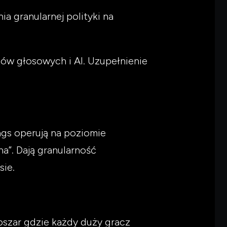
a granularnej polityki na
tów głosowych i AI. Uzupełnienie
ags operują na poziomie
a”. Dają granularność
sie.
bszar gdzie każdy duży gracz