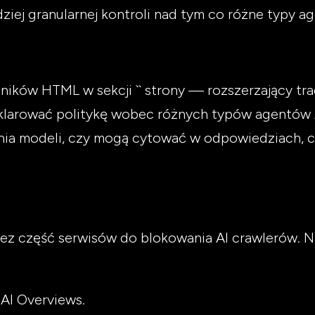
dziej granularnej kontroli nad tym co różne typy a
zników HTML w sekcji `` strony — rozszerzający t
eklarować politykę wobec różnych typów agentów 
nia modeli, czy mogą cytować w odpowiedziach, c
zez część serwisów do blokowania AI crawlerów. N
 AI Overviews.