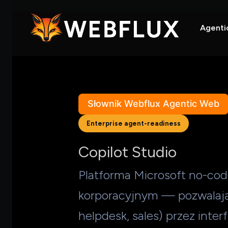
Agenti
Słownik Webflux Agentic Web
Enterprise agent-readiness
Copilot Studio
Platforma Microsoft no-co
korporacyjnym — pozwalaj
helpdesk, sales) przez inter