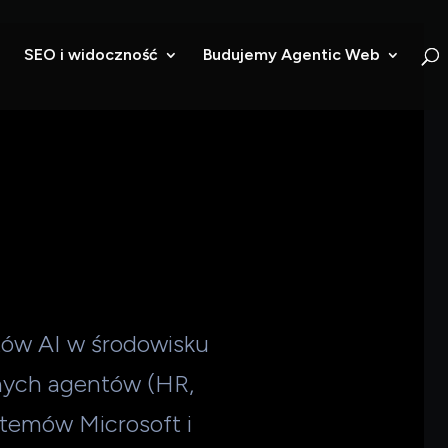
SEO i widoczność
Budujemy Agentic Web
ów AI w środowisku
nych agentów (HR,
ystemów Microsoft i