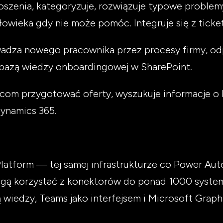
oszenia, kategoryzuje, rozwiązuje typowe problemy 
łowieka gdy nie może pomóc. Integruje się z tick
dza nowego pracownika przez procesy firmy, odp
bazą wiedzy onboardingowej w SharePoint.
wcom przygotować oferty, wyszukuje informacje o
Dynamics 365.
Platform — tej samej infrastrukturze co Power Au
ogą korzystać z konektorów do ponad 1000 syst
ą wiedzy, Teams jako interfejsem i Microsoft Grap