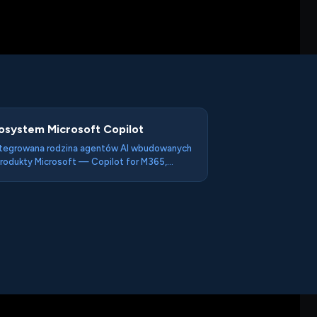
osystem Microsoft Copilot
tegrowana rodzina agentów AI wbudowanych
rodukty Microsoft — Copilot for M365,
ilot Studio, Azure AI Foundry, GitHub
ilot, Copilot w Dynamics — działających na
re OpenAI i zasilanych danymi z Microsoft
ph. Dla większości polskich firm: pierwszy
takt z agentami AI przez istniejące narzędzia.