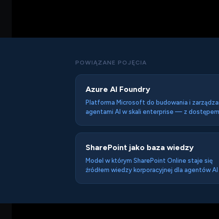
POWIĄZANE POJĘCIA
Azure AI Foundry
Platforma Microsoft do budowania i zarządza
agentami AI w skali enterprise — z dostępe
modeli GPT i open-source, infrastrukturą RAG
fine-tuningu, narzędziami do monitoringu i
enterprise-grade security (dane pozostają w
SharePoint jako baza wiedzy
tenant klienta). Dla firm z regulacjami które ni
mogą wysyłać danych do publicznych API.
Model w którym SharePoint Online staje się
źródłem wiedzy korporacyjnej dla agentów A
przez indeksowanie przez Azure AI Search i
Microsoft Graph — pozwalając agentom
odpowiadać na pytania o polityki i procedury 
danych które pozostają w środowisku
korporacyjnym.