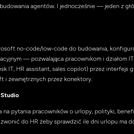
i budowania agentów. I jednocześnie — jeden z g
crosoft no-code/low-code do budowania, konfigur
acyjnym — pozwalająca pracownikom i działom IT
k IT, HR assistant, sales copilot) przez interfejs g
t i zewnętrznych przez konektory.
Studio
na pytania pracowników o urlopy, polityki, bene
dzwonić do HR żeby sprawdzić ile dni urlopu ma d