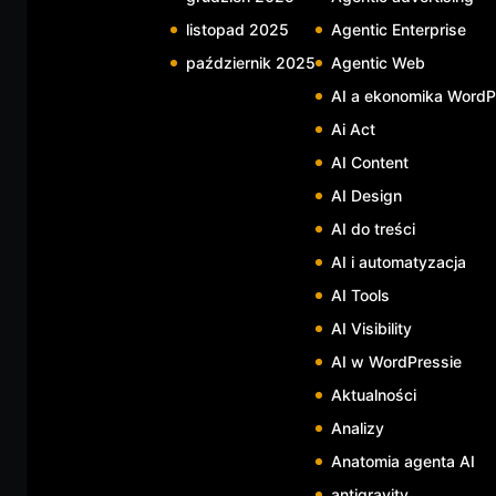
listopad 2025
Agentic Enterprise
październik 2025
Agentic Web
AI a ekonomika WordP
Ai Act
AI Content
AI Design
AI do treści
AI i automatyzacja
AI Tools
AI Visibility
AI w WordPressie
Aktualności
Analizy
Anatomia agenta AI
antigravity