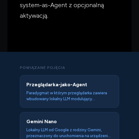
system-as-Agent z opcjonalną
aktywacją.
POWIĄZANE POJĘCIA
Przeglądarka-jako-Agent
Paradygmat w którym przeglądarka zawiera
wbudowany lokalny LLM modulujący
doświadczenie każdej odwiedzanej strony —
bez wyraźnej intencji użytkownika i bez
wiedzy autora strony. W przeciwieństwie do
Gemini Nano
Agent-in-Browser (świadomie uruchamiany
gość), Browser-as-Agent jest cały czas
Lokalny LLM od Google z rodziny Gemini,
obecny. Wcielenie: Chrome z Gemini Nano w
przeznaczony do uruchomienia na urządzeniu