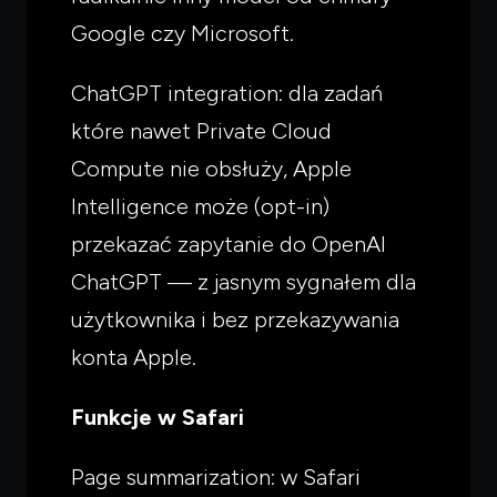
Google czy Microsoft.
ChatGPT integration: dla zadań
które nawet Private Cloud
Compute nie obsłuży, Apple
Intelligence może (opt-in)
przekazać zapytanie do OpenAI
Czego
szukasz?
ChatGPT — z jasnym sygnałem dla
Powiedz czym się zajmujesz — pokażę co warto
przeczytać.
użytkownika i bez przekazywania
konta Apple.
Funkcje w Safari
Page summarization: w Safari