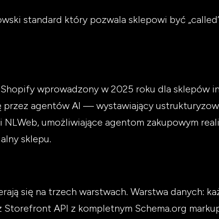
owski standard który pozwala sklepowi być „call
d Shopify wprowadzony w 2025 roku dla sklepów 
 przez agentów AI — wystawiający ustrukturyzow
i NLWeb, umożliwiające agentom zakupowym realiz
ualny sklepu.
rają się na trzech warstwach. Warstwa danych: każ
 Storefront API z kompletnym Schema.org markup.