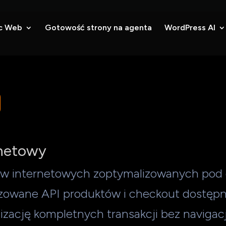
c Web
Gotowość strony na agenta
WordPress AI
rnetowy
pów internetowych zoptymalizowanych pod
zowane API produktów i checkout dostęp
zację kompletnych transakcji bez navigacji