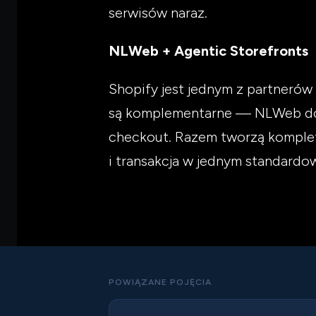
serwisów naraz.
NLWeb + Agentic Storefronts
Shopify jest jednym z partneró
są komplementarne — NLWeb dost
checkout. Razem tworzą kompletn
i transakcja w jednym standardo
POWIĄZANE POJĘCIA