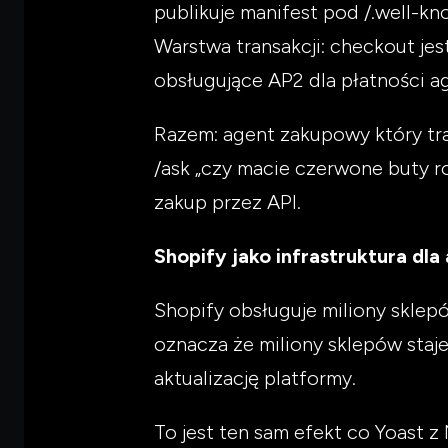
publikuje manifest pod /.well-k
Warstwa transakcji: checkout je
obsługujące AP2 dla płatności 
Razem: agent zakupowy który tra
/ask „czy macie czerwone buty r
zakup przez API.
Shopify jako infrastruktura dl
Shopify obsługuje miliony sklep
oznacza że miliony sklepów staj
aktualizację platformy.
To jest ten sam efekt co Yoast 