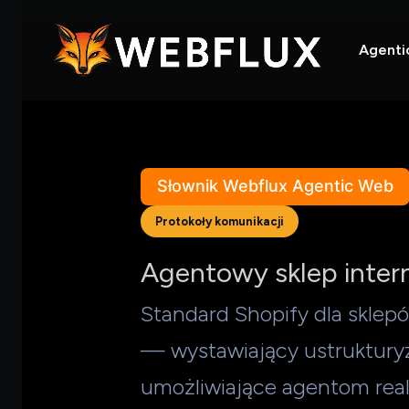
Agenti
Słownik Webflux Agentic Web
Protokoły komunikacji
Agentowy sklep inte
Standard Shopify dla skle
— wystawiający ustruktury
umożliwiające agentom reali