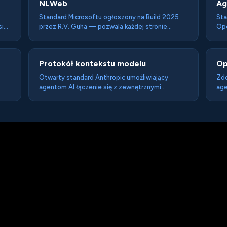
NLWeb
Ag
Standard Microsoftu ogłoszony na Build 2025
Sta
się
przez R.V. Guha — pozwala każdej stronie
Ope
wystawiać konwersacyjny interfejs dla agentów
rok
AI przez endpointy /ask i /mcp, używając
age
ów
Schema.org jako bazy wiedzy. Każda instancja
Protokół kontekstu modelu
Op
nej
NLWeb jest też serwerem MCP.
Otwarty standard Anthropic umożliwiający
Zdo
agentom AI łączenie się z zewnętrznymi
age
narzędziami, bazami danych i API w
wyp
ustandaryzowany sposób — jak USB dla modeli
któ
językowych.
kli