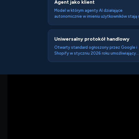
Agent jako klient
Model w którym agenty AI działające
autonomicznie w imieniu użytkowników stają 
samodzielnym typem klienta — z własnymi
wymaganiami technicznymi i kryteriami
decyzyjnymi — wymagającym od sprzedawc
Uniwersalny protokół handlowy
osobnej warstwy optymalizacji obok tradycyj
optymalizacji pod człowieka.
Otwarty standard ogłoszony przez Google i
Shopify w styczniu 2026 roku umożliwiający
agentom AI realizację zakupów bezpośrednio
przez ustandaryzowane API — bez
przechodzenia przez interfejs sklepu.