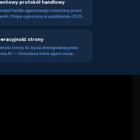
entowy protokół handlowy
ndard handlu agentowego stworzony przez
nAI i Stripe ogłoszony w październiku 2025
u — umożliwia realizację zakupów przez
nta bezpośrednio w interfejsie ChatGPT.
eracyjność strony
lność strony do bycia obsługiwanej przez
nta AI — formularze które agent może
ełnić, API które może wywołać, checkout
ry może przeprowadzić bez imitowania
knięć człowieka.