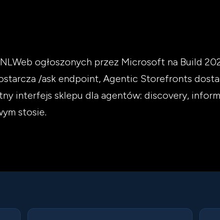
w NLWeb ogłoszonych przez Microsoft na Build 20
arcza /ask endpoint, Agentic Storefronts dosta
y interfejs sklepu dla agentów: discovery, inform
wym stosie.