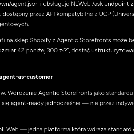
nown/agent.json i obsługuje NLWeb /ask endpoint 
st dostępny przez API kompatybilne z UCP (Univers
agentowych.
fi na sklep Shopify z Agentic Storefronts może be
ozmiar 42 poniżej 300 zł?”, dostać ustrukturyzow
a agent-as-customer
ów. Wdrożenie Agentic Storefronts jako standardu
e się agent-ready jednocześnie — nie przez indywi
z NLWeb — jedna platforma która wdraża standard 