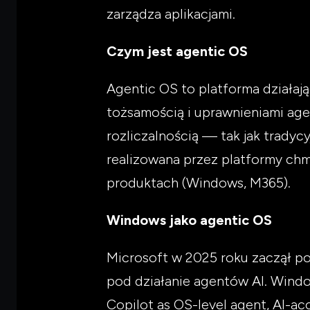
zarządza aplikacjami.
Czym jest agentic OS
Agentic OS to platforma działaj
tożsamością i uprawnieniami ag
rozliczalnością — tak jak tradyc
realizowana przez platformy ch
produktach (Windows, M365).
Windows jako agentic OS
Microsoft w 2025 roku zaczął p
pod działanie agentów AI. Window
Copilot as OS-level agent, AI-a