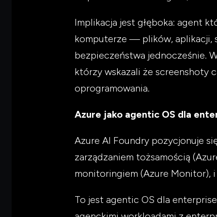
Implikacja jest głęboka: agent 
komputerze — plików, aplikacji, s
bezpieczeństwa jednocześnie. Wi
którzy wskazali że screenshoty c
oprogramowania.
Azure jako agentic OS dla ente
Azure AI Foundry pozycjonuje si
zarządzaniem tożsamością (Azur
monitoringiem (Azure Monitor), i
To jest agentic OS dla enterpris
agenckimi workloadami z enterpr