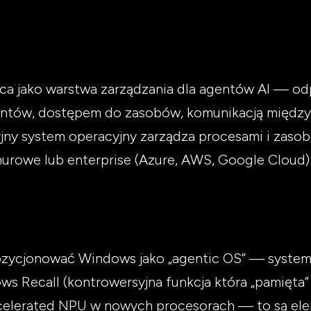
ąca jako warstwa zarządzania dla agentów AI — od
entów, dostępem do zasobów, komunikacją między
yjny system operacyjny zarządza procesami i zaso
murowe lub enterprise (Azure, AWS, Google Clou
ozycjonować Windows jako „agentic OS” — syste
s Recall (kontrowersyjna funkcja która „pamięta”
ccelerated NPU w nowych procesorach — to są eleme