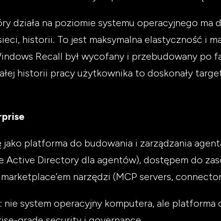
który działa na poziomie systemu operacyjnego ma
ieci, historii. To jest maksymalna elastyczność i 
ndows Recall był wycofany i przebudowany po fali
ałej historii pracy użytkownika to doskonały targe
rprise
ę jako platforma do budowania i zarządzania agen
e Active Directory dla agentów), dostępem do za
 marketplace’em narzędzi (MCP servers, connector
e: nie system operacyjny komputera, ale platform
ise-grade security i governance.