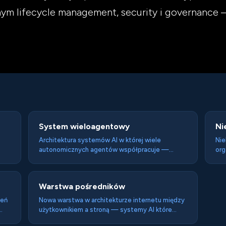
m lifecycle management, security i governance —
System wieloagentowy
Ni
Architektura systemów AI w której wiele
Nie
autonomicznych agentów współpracuje —
org
komunikując się, dzieląc zadania i koordynując
nad
działania — żeby osiągnąć cel który przekracza
bez
możliwości pojedynczego agenta. Każdy agent
któ
Warstwa pośredników
jest
ma swoją specjalizację, dostęp do określonych
jak
narzędzi i zakres odpowiedzialności.
rep
zeń
Nowa warstwa w architekturze internetu między
użytkownikiem a stroną — systemy AI które
interpretują intencje użytkownika i działają na