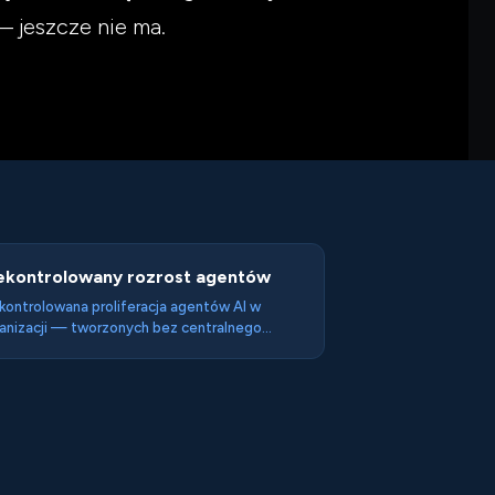
 jeszcze nie ma.
ekontrolowany rozrost agentów
kontrolowana proliferacja agentów AI w
anizacji — tworzonych bez centralnego
zoru, dokumentacji ani review
pieczeństwa — prowadząca do sytuacji w
rej organizacja nie wie ile agentów działa, do
ich zasobów mają dostęp i jakie ryzyko
rezentują. Enterprise-owa wersja shadow IT.