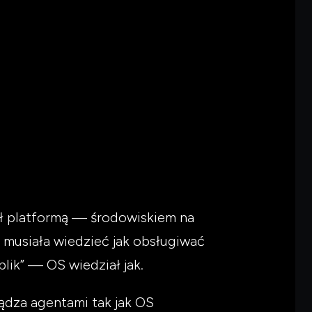
ył platformą — środowiskiem na
e musiała wiedzieć jak obsługiwać
plik” — OS wiedział jak.
ządza agentami tak jak OS