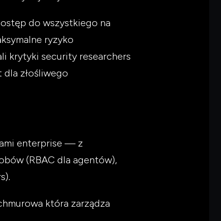
 dostęp do wszystkiego na
maksymalne ryzyko
 krytyki security researchers
t dla złośliwego
tami enterprise — z
sobów (RBAC dla agentów),
s).
a chmurowa która zarządza