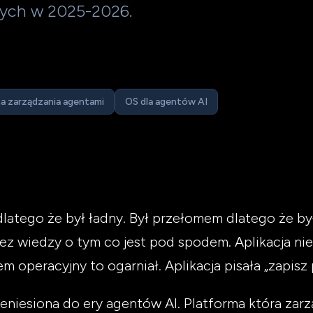
wych w 2025-2026.
a zarządzania agentami
OS dla agentów AI
latego że był ładny. Był przełomem dlatego że b
ez wiedzy o tym co jest pod spodem. Aplikacja ni
em operacyjny to ogarniał. Aplikacja pisała „zapisz 
eniesiona do ery agentów AI. Platforma która zar