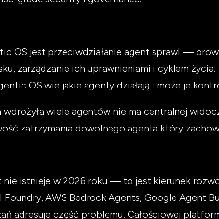
tic OS jest przeciwdziałanie agent sprawl — prow
u, zarządzanie ich uprawnieniami i cyklem życia. 
gentic OS wie jakie agenty działają i może je kont
 wdrożyła wiele agentów nie ma centralnej widoczn
liwość zatrzymania dowolnego agenta który zachow
 nie istnieje w 2026 roku — to jest kierunek roz
I Foundry, AWS Bedrock Agents, Google Agent Bui
ań adresuje część problemu. Całościowej platform