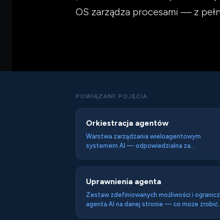
OS zarządza procesami — z pełny
POWIĄZANE POJĘCIA
Orkiestracja agentów
Warstwa zarządzania wieloagentowym
systemem AI — odpowiedzialna za
dekomponowanie złożonych zadań,
przydzielanie ich właściwym agentom,
zarządzanie przepływem danych między
Uprawnienia agenta
agentami i integrację wyników. Orchestrator 
dyrygentem systemu wieloagentowego.
Zestaw zdefiniowanych możliwości i ogranic
agenta AI na danej stronie — co może zrobić
(czytać, kupować, rezerwować) a czego nie