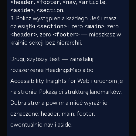
,
,
,
,
<header
<footer
<nav
<article
,
.
<aside>
<section
Policz wystąpienia każdego. Jeśli masz
dziesiątki
i zero
, zero
<section>
<main>
, zero
— mieszkasz w
<header>
<footer>
krainie sekcji bez hierarchii.
Drugi, szybszy test — zainstaluj
rozszerzenie HeadingsMap albo
Accessibility Insights for Web i uruchom je
na stronie. Pokażą ci strukturę landmarków.
Dobra strona powinna mieć wyraźnie
oznaczone: header, main, footer,
ewentualnie nav i aside.