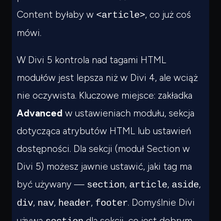
Content byłaby w
, co już coś
<article>
mówi.
W Divi 5 kontrola nad tagami HTML
modułów jest lepsza niż w Divi 4, ale wciąż
nie oczywista. Kluczowe miejsce: zakładka
Advanced
w ustawieniach modułu, sekcja
dotycząca atrybutów HTML lub ustawień
dostępności. Dla sekcji (moduł Section w
Divi 5) możesz jawnie ustawić, jaki tag ma
być używany —
,
,
,
section
article
aside
,
,
,
. Domyślnie Divi
div
nav
header
footer
używa
dla sekcji, co jest dobrym