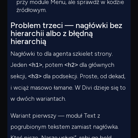
przy module Menu, ale sprawdź w kodzie
źródłowym.
Problem trzeci — nagłówki bez
hierarchii albo z błędną
hierarchią
Nagłówki to dla agenta szkielet strony.
Jeden
, potem
dla głównych
<h1>
<h2>
sekcji,
dla podsekcji. Proste, od dekad,
<h3>
i wciąż masowo łamane. W Divi dzieje się to
w dwóch wariantach.
Wariant pierwszy — moduł Text z
pogrubionym tekstem zamiast nagłówka.
Ktoś pisze „Nasze usługi”, robi go bold,