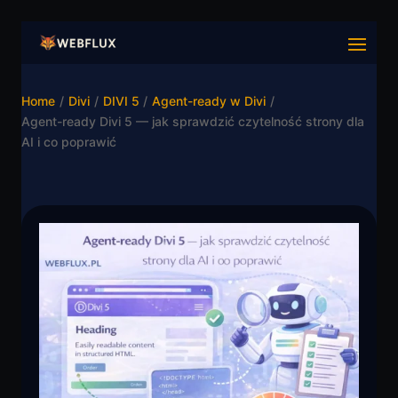
Home
/
Divi
/
DIVI 5
/
Agent-ready w Divi
/
Agent-ready Divi 5 — jak sprawdzić czytelność strony dla
AI i co poprawić