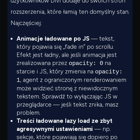
użytkowników Divi dodaje do swoich stron
rozszerzenia, które
łamią
ten domyślny stan.
Najczęściej:
Animacje ładowane po JS
— tekst,
który pojawia się „fade in” po scrollu.
Efekt jest ładny, ale jeśli animacja jest
zrealizowana przez
na
opacity: 0
starcie i JS, który zmienia na
opacity:
, agent z ograniczonym renderowaniem
1
może widzieć stronę z niewidocznym
tekstem. Sprawdź to wyłączając JS w
przeglądarce — jeśli tekst znika, masz
problem.
Treści ładowane lazy load ze zbyt
agresywnymi ustawieniami
— np.
sekcje, które pojawiają się dopiero po