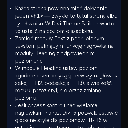
Każda strona powinna mieć dokładnie
jeden
— zwykle to tytuł strony albo
<h1>
tytuł wpisu. W Divi Theme Builder warto
to ustalić na poziomie szablonu.
Zamień moduły Text z pogrubionym
tekstem pełniącym funkcję nagłówka na
moduły Heading z odpowiednim
poziomem.
W module Heading ustaw poziom
zgodnie z semantyką (pierwszy nagłówek
sekcji = H2, podsekcja = H3), a wielkość
reguluj przez styl, nie przez zmianę
poziomu.
Jeśli chcesz kontroli nad wieloma
nagłówkami na raz, Divi 5 pozwala ustawić
globalne style dla poziomów H1-H6 w
ustawieniach motywu — to dobra droga,