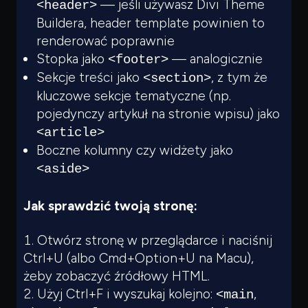
— jeśli używasz Divi Theme
<header>
Buildera, header template powinien to
renderować poprawnie
Stopka jako
— analogicznie
<footer>
Sekcje treści jako
, z tym że
<section>
kluczowe sekcje tematyczne (np.
pojedynczy artykuł na stronie wpisu) jako
<article>
Boczne kolumny czy widżety jako
<aside>
Jak sprawdzić twoją stronę:
Otwórz stronę w przeglądarce i naciśnij
Ctrl+U (albo Cmd+Option+U na Macu),
żeby zobaczyć źródłowy HTML.
Użyj Ctrl+F i wyszukaj kolejno:
,
<main