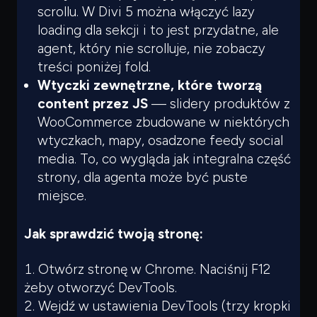
Czego
szukasz?
scrollu. W Divi 5 można włączyć lazy
loading dla sekcji i to jest przydatne, ale
Powiedz czym się zajmujesz — pokażę co warto
przeczytać.
agent, który nie scrolluje, nie zobaczy
treści poniżej fold.
Wtyczki zewnętrzne, które tworzą
content przez JS
— slidery produktów z
WooCommerce zbudowane w niektórych
wtyczkach, mapy, osadzone feedy social
media. To, co wygląda jak integralna część
strony, dla agenta może być puste
miejsce.
Jak sprawdzić twoją stronę:
Otwórz stronę w Chrome. Naciśnij F12
żeby otworzyć DevTools.
Wejdź w ustawienia DevTools (trzy kropki