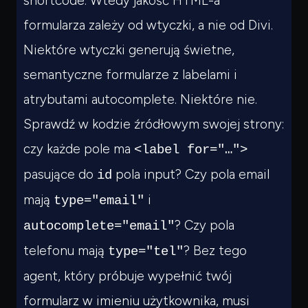
shortcode. Wtedy jakość HTML-a
formularza zależy od wtyczki, a nie od Divi.
Niektóre wtyczki generują świetne,
semantyczne formularze z labelami i
atrybutami autocomplete. Niektóre nie.
Sprawdź w kodzie źródłowym swojej strony:
czy każde pole ma
<label for="…">
pasujące do
pola input? Czy pola email
id
mają
i
type="email"
? Czy pola
autocomplete="email"
telefonu mają
? Bez tego
type="tel"
agent, który próbuje wypełnić twój
formularz w imieniu użytkownika, musi