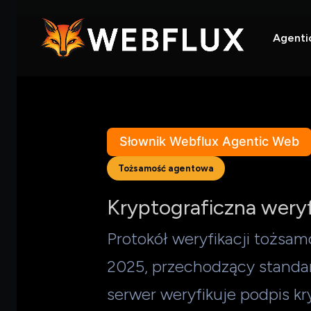
Agenti
Słownik Webflux Agentic Web
Tożsamość agentowa
Kryptograficzna wery
Protokół weryfikacji tożsa
2025, przechodzący standa
serwer weryfikuje podpis k