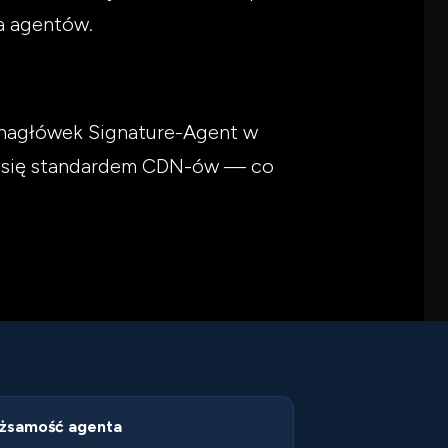
la agentów.
ć nagłówek Signature-Agent w
ie się standardem CDN-ów — co
żsamość agenta