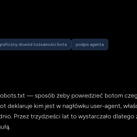
graficzny dowód tożsamości bota
podpis agenta
robots.txt — sposób żeby powiedzieć botom czego 
t deklaruje kim jest w nagłówku user-agent, właścic
dnio. Przez trzydzieści lat to wystarczało dlatego
ułą.