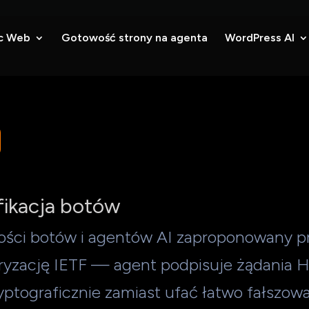
c Web
Gotowość strony na agenta
WordPress AI
fikacja botów
mości botów i agentów AI zaproponowany p
ryzację IETF — agent podpisuje żądania
ryptograficznie zamiast ufać łatwo fałszo