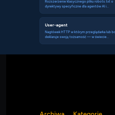
Rozszerzenie klasycznego pliku robots.txt o
dyrektywy specyficzne dla agentów AI i
crawlerów LLM — pozwala kontrolować które
części strony są dostępne dla systemów AI.
User-agent
Nagłówek HTTP w którym przeglądarka lub b
deklaruje swoją tożsamość — w świecie
agentów AI główna (i łatwa do sfałszowania)
metoda identyfikacji systemów odwiedzając
stronę.
Archiwa
Kategorie