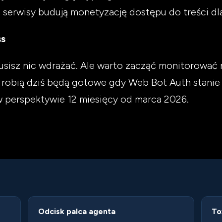
e serwisy budują monetyzację dostępu do treści d
ss
e musisz nic wdrażać. Ale warto zacząć monitorowa
to robią dziś będą gotowe gdy Web Bot Auth stan
w perspektywie 12 miesięcy od marca 2026.
Odcisk palca agenta
To