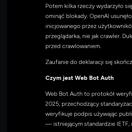
Potem kilka rzeczy wydarzyło si
ominąć blokady. OpenAI usunęło 
inicjowanego przez użytkowników
przeglądarka, nie jak crawler. D
przed crawlowaniem.
Zaufanie do deklaracji się skońc
Czym jest Web Bot Auth
Web Bot Auth to protokół weryf
2025, przechodzący standaryzac
weryfikuje podpis używając publ
— istniejącym standardzie IETF,