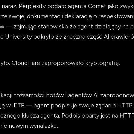
ę naraz. Perplexity podało agenta Comet jako zwy
ze swojej dokumentacji deklarację o respektowaniu
 — zajmując stanowisko że agent działający na po
uke University odkryło że znaczna część AI crawler
zyło. Cloudflare zaproponowało kryptografię.
ikacji tożsamości botów i agentów AI zaproponow
ję w IETF — agent podpisuje swoje żądania HTTP
icznego klucza agenta. Podpis oparty jest na HT
 nie nowym wynalazku.