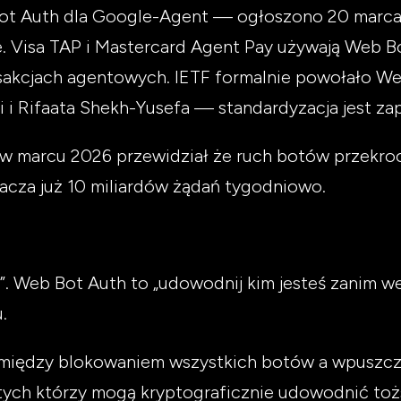
ot Auth dla Google-Agent — ogłoszono 20 marca 
e. Visa TAP i Mastercard Agent Pay używają Web B
ansakcjach agentowych. IETF formalnie powołało 
i i Rifaata Shekh-Yusefa — standardyzacja jest za
w marcu 2026 przewidział że ruch botów przekroc
racza już 10 miliardów żądań tygodniowo.
”. Web Bot Auth to „udowodnij kim jesteś zanim w
.
ć między blokowaniem wszystkich botów a wpuszc
tych którzy mogą kryptograficznie udowodnić toż