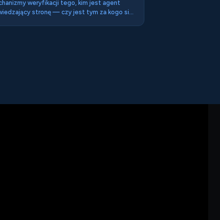
hanizmy weryfikacji tego, kim jest agent
iedzający stronę — czy jest tym za kogo się
aje, kto go wysłał i jakie ma uprawnienia do
ałania w imieniu użytkownika.