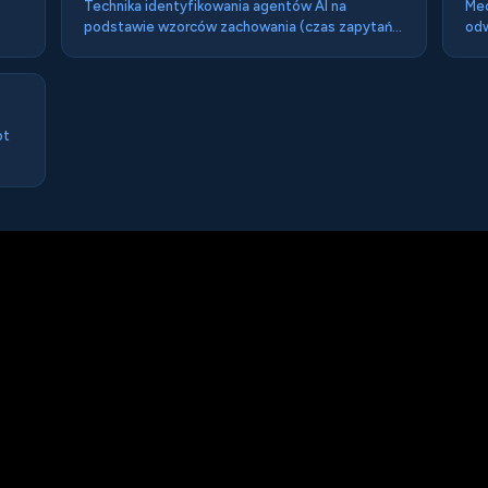
Technika identyfikowania agentów AI na
Mec
podstawie wzorców zachowania (czas zapytań,
odw
kolejność odwiedzanych zasobów, wzorce
pod
parsowania) — alternatywa dla łatwego do
dzi
sfałszowania user-agent.
ot
ych