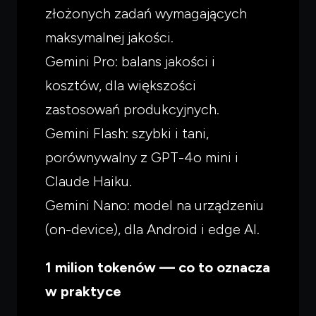
złożonych zadań wymagających
maksymalnej jakości.
Gemini Pro: balans jakości i
kosztów, dla większości
zastosowań produkcyjnych.
Gemini Flash: szybki i tani,
porównywalny z GPT-4o mini i
Czego
szukasz?
Claude Haiku.
Powiedz czym się zajmujesz — pokażę co warto
przeczytać.
Gemini Nano: model na urządzeniu
(on-device), dla Android i edge AI.
1 milion tokenów — co to oznacza
w praktyce