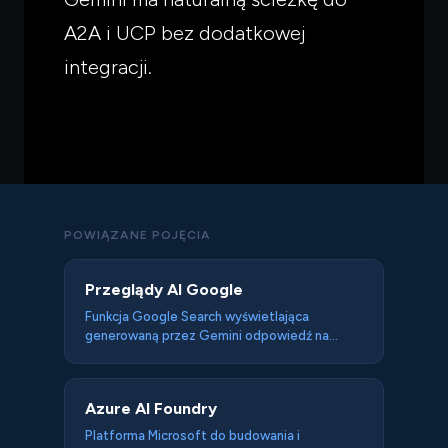
A2A i UCP bez dodatkowej
integracji.
POWIĄZANE POJĘCIA
Przeglądy AI Google
Funkcja Google Search wyświetlająca
generowaną przez Gemini odpowiedź na
zapytanie — z cytowanymi źródłami — przed
tradycyjną listą wyników. Największe
wdrożenie generatywnej AI w wyszukiwarce,
Azure AI Foundry
dostępne globalnie od 2025. Redukuje CTR
dla zapytań informacyjnych, premiuje dobrze
Platforma Microsoft do budowania i