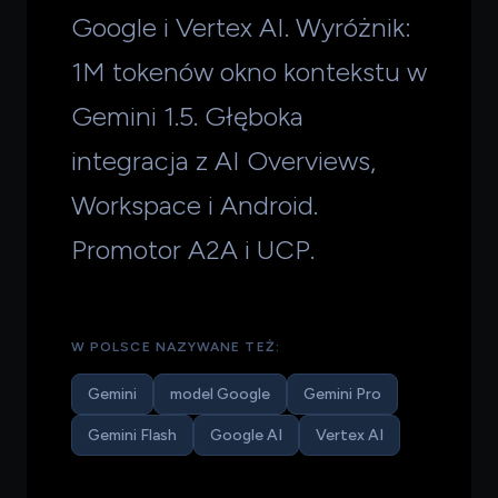
Google i Vertex AI. Wyróżnik:
1M tokenów okno kontekstu w
Gemini 1.5. Głęboka
integracja z AI Overviews,
Workspace i Android.
Promotor A2A i UCP.
W POLSCE NAZYWANE TEŻ:
Gemini
model Google
Gemini Pro
Gemini Flash
Google AI
Vertex AI