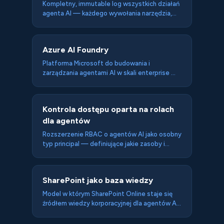
Kompletny, immutable log wszystkich działań
agenta AI — każdego wywołania narzędzia,
zapytania do bazy wiedzy i wykonanej akcji —
umożliwiający odtworzenie pełnego
przebiegu zadania dla compliance, debugging
Azure AI Foundry
i accountability. Wymóg dla agentów
działających w regulowanych branżach.
Platforma Microsoft do budowania i
zarządzania agentami AI w skali enterprise —
z dostępem do modeli GPT i open-source,
infrastrukturą RAG i fine-tuningu, narzędziami
do monitoringu i enterprise-grade security
Kontrola dostępu oparta na rolach
(dane pozostają w tenant klienta). Dla firm z
dla agentów
regulacjami które nie mogą wysyłać danych do
publicznych API.
Rozszerzenie RBAC o agentów AI jako osobny
typ principal — definiujące jakie zasoby i
akcje są dostępne dla agenta, niezależnie od
uprawnień użytkownika w imieniu którego
działa. RBAC na poziomie infrastruktury (nie
SharePoint jako baza wiedzy
promptu) jest odporny na permission
injection.
Model w którym SharePoint Online staje się
źródłem wiedzy korporacyjnej dla agentów AI
— przez indeksowanie przez Azure AI Search i
Microsoft Graph — pozwalając agentom