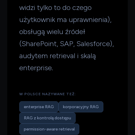
widzi tylko to do czego
użytkownik ma uprawnienia),
obsługą wielu źródeł
(SharePoint, SAP, Salesforce),
audytem retrieval i skalą
enterprise.
W POLSCE NAZYWANE TEŻ:
enterprise RAG
korporacyjny RAG
RAG z kontrolą dostępu
permission-aware retrieval