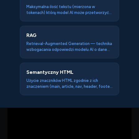
mają wspólnych słów.
Maksymalna ilość tekstu (mierzona w
tokenach) którą model AI może przetworzyć
w jednym zapytaniu — determinuje ile treści
strony agent może przeczytać naraz i
dlaczego Markdown for Agents ma znaczenie.
RAG
Retrieval-Augmented Generation — technika
wzbogacania odpowiedzi modelu AI o dane
pobrane w czasie rzeczywistym ze stron
WWW lub baz wiedzy, zamiast polegania
wyłącznie na wiedzy z treningu.
Semantyczny HTML
Użycie znaczników HTML zgodnie z ich
znaczeniem (main, article, nav, header, footer)
zamiast generycznych div — pozwala
agentom AI zrozumieć strukturę strony bez
zgadywania.