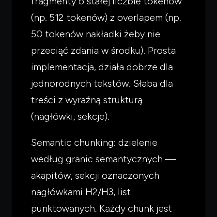
fragmenty o stałej liczbie tokenów
(np. 512 tokenów) z overlapem (np.
50 tokenów nakładki żeby nie
przeciąć zdania w środku). Prosta
implementacja, działa dobrze dla
jednorodnych tekstów. Słaba dla
treści z wyraźną strukturą
(nagłówki, sekcje).
Semantic chunking: dzielenie
Czego
szukasz?
według granic semantycznych —
akapitów, sekcji oznaczonych
Powiedz czym się zajmujesz — pokażę co warto
przeczytać.
nagłówkami H2/H3, list
punktowanych. Każdy chunk jest