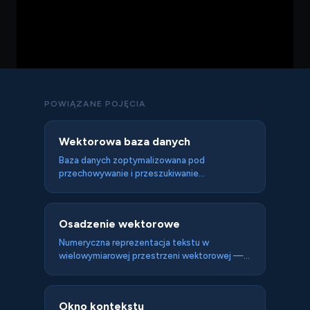
POWIĄZANE POJĘCIA
Wektorowa baza danych
Baza danych zoptymalizowana pod
przechowywanie i przeszukiwanie
embeddingów — umożliwiająca szybkie
wyszukiwanie semantyczne "znajdź K
najbliższych wektorów do tego zapytania".
Osadzenie wektorowe
Fundament infrastruktury RAG dla agentów
AI.
Numeryczna reprezentacja tekstu w
wielowymiarowej przestrzeni wektorowej —
gdzie podobne znaczeniowo teksty mają
bliskie wektory — fundament wyszukiwania
semantycznego i RAG. Pozwala AI
Okno kontekstu
porównywać znaczenie tekstów które nie