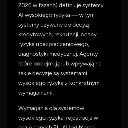
2026 w fazach) definiuje systemy
AI wysokiego ryzyka — w tym
systemy używane do decyzji
kredytowych, rekrutacji, oceny
ryzyka ubezpieczeniowego,
diagnostyki medycznej. Agenty
które podejmują lub wpływają na
takie decyzje są systemami
wysokiego ryzyka z konkretnymi
wymaganiami.
Czego
szukasz?
Wymagania dla systemów
Powiedz czym się zajmujesz — pokażę co warto
przeczytać.
wysokiego ryzyka: rejestracja w
bazie danych EU AI (od Marca