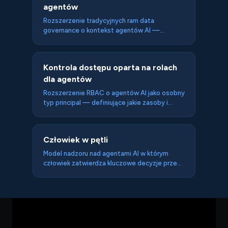
agentów
Rozszerzenie tradycyjnych ram data
governance o kontekst agentów AI —
klasyfikacja danych dostępnych dla agentów,
polityki retencji logów i pamięci, prawa
dostępu do danych generowanych przez
Kontrola dostępu oparta na rolach
agenty i compliance z GDPR w kontekście
dla agentów
autonomicznego przetwarzania przez AI.
Rozszerzenie RBAC o agentów AI jako osobny
typ principal — definiujące jakie zasoby i
akcje są dostępne dla agenta, niezależnie od
uprawnień użytkownika w imieniu którego
działa. RBAC na poziomie infrastruktury (nie
Człowiek w pętli
promptu) jest odporny na permission
injection.
Model nadzoru nad agentami AI w którym
człowiek zatwierdza kluczowe decyzje przed
ich wykonaniem — równowaga między
autonomią agenta a kontrolą użytkownika nad
jego działaniami.