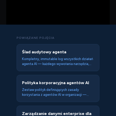
POWIĄZANE POJĘCIA
Ślad audytowy agenta
Kompletny, immutable log wszystkich działań
agenta AI — każdego wywołania narzędzia,
zapytania do bazy wiedzy i wykonanej akcji —
umożliwiający odtworzenie pełnego
przebiegu zadania dla compliance, debugging
Polityka korporacyjna agentów AI
i accountability. Wymóg dla agentów
działających w regulowanych branżach.
Zestaw polityk definiujących zasady
korzystania z agentów AI w organizacji —
dopuszczalne use cases, klasyfikacja danych,
proces tworzenia i zatwierdzania agentów,
ownership i monitoring. Analogia polityki
Zarządzanie danymi enterprise dla
bezpieczeństwa IT dla ery agentów.